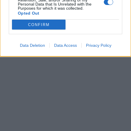
Retention, Sale, and/or Sharing of my
00:00
01:16
Personal Data that Is Unrelated with the
Purposes for which it was collected.
Opted Out
Leonardo Maria Del Vecchio dall'ex compagna
in ospedale. Le dichiarazioni ai giornalisti
CONFIRM
Data Deletion
Data Access
Privacy Policy