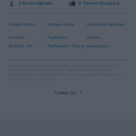
Edicola digitale
Il Tempo Shopping
Cookie Policy
Privacy Policy
Condizioni Generali
Contatti
Pubblicità
Credits
Modello 231
Preferenze Privacy
Assistenza
Sede legale: Piazza Colonna, 366 - 00187 Roma CF e P. Iva e
Iscriz. Registro Imprese Roma: 13486391009 REA Roma n°
1450962 Cap. Sociale € 25.000,00 i.v. © Copyright IlTempo. Srl -
ISSN (sito web): 1721-4084
TORNA SU