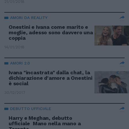
21/01/2018
AMORI DA REALITY
Onestini e Ivana come marito e
moglie, adesso sono davvero una
coppia
14/01/2018
AMORI 2.0
Ivana "incastrata" dalla chat, la
dichiarazione d'amore a Onestini
è social
30/12/2017
DEBUTTO UFFICIALE
Harry e Meghan, debutto
ufficiale Mano nella mano a
Toronto