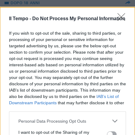
DOPO 18 ANNI
La Lecciso crolla e ammette:
"Con Al Bano è davvero finita". E
Il Tempo -
Do Not Process My Personal Information
massacra Romina
If you wish to opt-out of the sale, sharing to third parties, or
15/04/2018
processing of your personal or sensitive information for
targeted advertising by us, please use the below opt-out
COPPIA
section to confirm your selection. Please note that after your
opt-out request is processed you may continue seeing
Paola Di Benedetto e Francesco
interest-based ads based on personal information utilized by
Monte, dopo l’Isola dei Famosi
serata insieme con selfie
us or personal information disclosed to third parties prior to
your opt-out. You may separately opt-out of the further
18/03/2018
disclosure of your personal information by third parties on the
IAB’s list of downstream participants. This information may
also be disclosed by us to third parties on the
IAB’s List of
AMORE IN CRISI
Downstream Participants
that may further disclose it to other
Tutta la verità di Loredana
third parties.
Lecciso su Al Bano: "Restiamo
insieme solo per i figli"
Personal Data Processing Opt Outs
18/03/2018
I want to opt-out of the Sharing of my