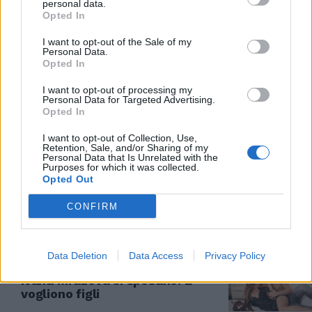
personal data.
Opted In
DOPO LA CRISI
I want to opt-out of the Sale of my
Lecciso contro Romina, perdona
Personal Data.
Al Bano e ci ripensa: "Lo amo e
Opted In
torno a Cellino"
I want to opt-out of processing my
28/01/2018
Personal Data for Targeted Advertising.
Opted In
TUTTA LA VERITÀ
I want to opt-out of Collection, Use,
Retention, Sale, and/or Sharing of my
Gigi D'Alessio rompe il silenzio:
Personal Data that Is Unrelated with the
Purposes for which it was collected.
"Con Anna Tatangelo non è mai
Opted Out
finita"
28/01/2018
CONFIRM
AMORI E TV
Data Deletion
Data Access
Privacy Policy
Colpo di scena, Luca Onestini e
Ivana Mrazova si sposano. E
vogliono figli