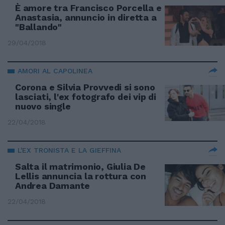
È amore tra Francisco Porcella e
Anastasia, annuncio in diretta a
"Ballando"
29/04/2018
AMORI AL CAPOLINEA
Corona e Silvia Provvedi si sono
lasciati, l'ex fotografo dei vip di
nuovo single
22/04/2018
L'EX TRONISTA E LA GIEFFINA
Salta il matrimonio, Giulia De
Lellis annuncia la rottura con
Andrea Damante
22/04/2018