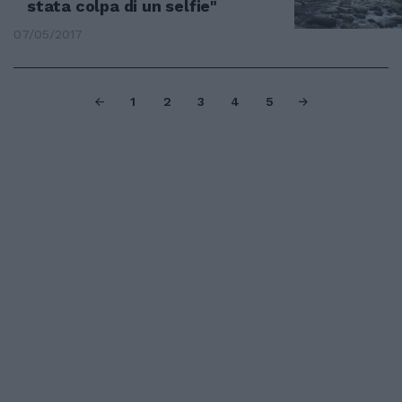
stata colpa di un selfie"
07/05/2017
1
2
3
4
5