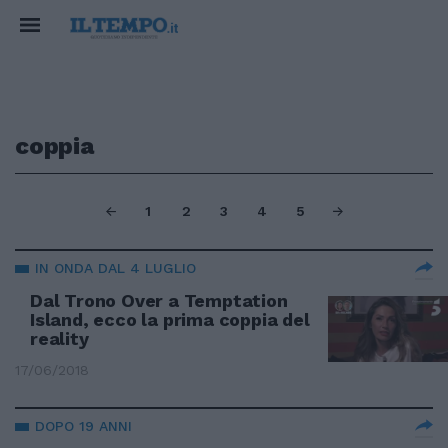
coppia
1
2
3
4
5
IN ONDA DAL 4 LUGLIO
Dal Trono Over a Temptation
Island, ecco la prima coppia del
reality
17/06/2018
DOPO 19 ANNI