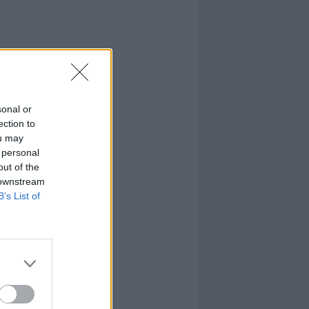
sonal or
ection to
ou may
 personal
out of the
 downstream
B’s List of