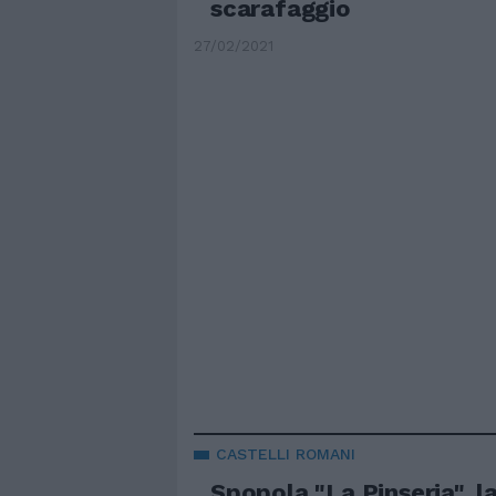
scarafaggio
27/02/2021
CASTELLI ROMANI
Spopola "La Pinseria", l