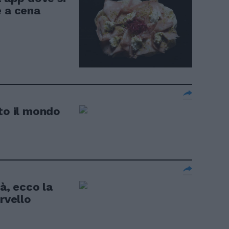
e a cena
to il mondo
à, ecco la
rvello