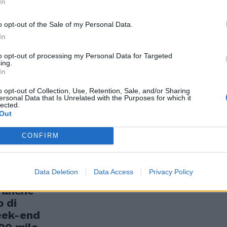
In
o opt-out of the Sale of my Personal Data.
utto costa di
In
to opt-out of processing my Personal Data for Targeted
ing.
In
o opt-out of Collection, Use, Retention, Sale, and/or Sharing
ersonal Data that Is Unrelated with the Purposes for which it
lected.
Out
CONFIRM
o Picnic di
Data Deletion
Data Access
Privacy Policy
 task force
e anche
 di
week-end