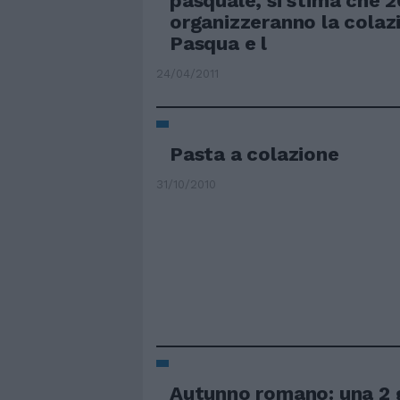
pasquale, si stima che 2
organizzeranno la colaz
Pasqua e l
24/04/2011
Pasta a colazione
31/10/2010
Autunno romano: una 2 g