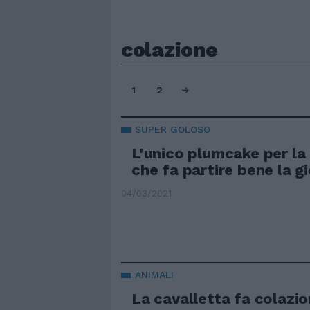
colazione
1
2
SUPER GOLOSO
L'unico plumcake per la
che fa partire bene la g
04/03/2021
ANIMALI
La cavalletta fa colazi