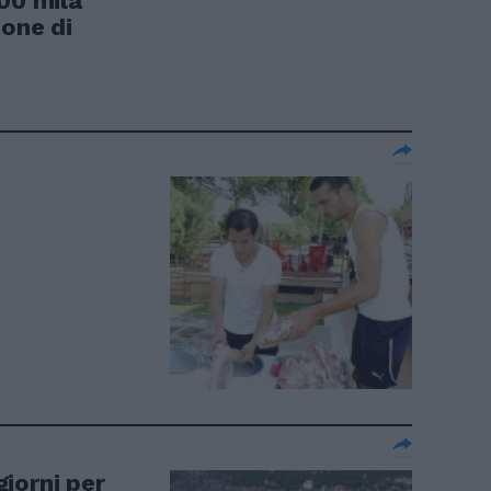
00 mila
ione di
iorni per