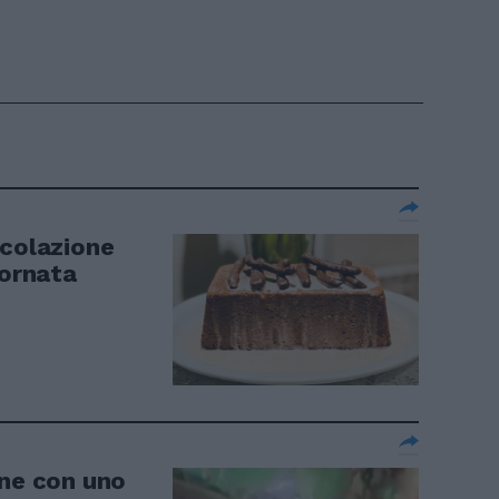
 colazione
iornata
one con uno