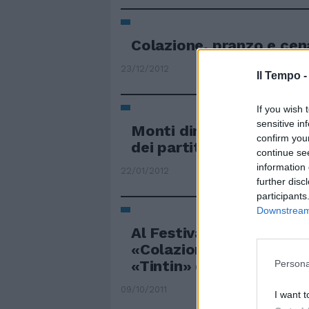
Colazione, pranzo e cen
23/12/2012
Il Tempo 
If you wish 
sensitive in
Monti dimostri di apprez
confirm you
dei partiti
continue se
information 
22/01/2012
further disc
participants
Downstream 
Al Festival di Roma arri
«Colazione da Tiffany» 
«Tintin» di Spielberg-J
Persona
09/10/2011
I want t