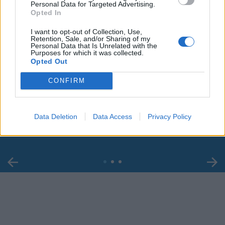
Personal Data for Targeted Advertising.
Opted In
I want to opt-out of Collection, Use,
Retention, Sale, and/or Sharing of my
Personal Data that Is Unrelated with the
Purposes for which it was collected.
Opted Out
00:00
01:16
CONFIRM
Leonardo Maria Del Vecchio dall'ex compagna
Data Deletion
Data Access
Privacy Policy
in ospedale. Le dichiarazioni ai giornalisti