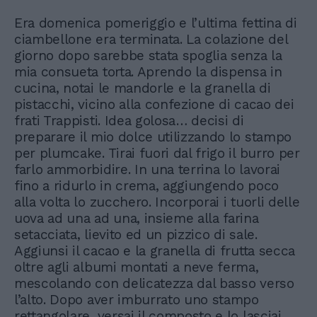
Era domenica pomeriggio e l’ultima fettina di
ciambellone era terminata. La colazione del
giorno dopo sarebbe stata spoglia senza la
mia consueta torta. Aprendo la dispensa in
cucina, notai le mandorle e la granella di
pistacchi, vicino alla confezione di cacao dei
frati Trappisti. Idea golosa… decisi di
preparare il mio dolce utilizzando lo stampo
per plumcake. Tirai fuori dal frigo il burro per
farlo ammorbidire. In una terrina lo lavorai
fino a ridurlo in crema, aggiungendo poco
alla volta lo zucchero. Incorporai i tuorli delle
uova ad una ad una, insieme alla farina
setacciata, lievito ed un pizzico di sale.
Aggiunsi il cacao e la granella di frutta secca
oltre agli albumi montati a neve ferma,
mescolando con delicatezza dal basso verso
l’alto. Dopo aver imburrato uno stampo
rettangolare, versai il composto e lo lasciai