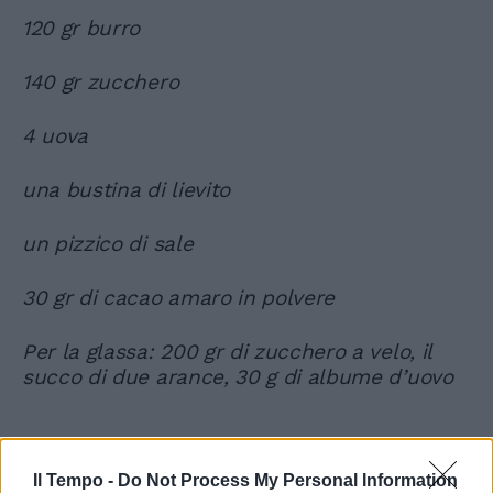
120 gr burro
140 gr zucchero
4 uova
una bustina di lievito
un pizzico di sale
30 gr di cacao amaro in polvere
Per la glassa: 200 gr di zucchero a velo, il
succo di due arance, 30 g di albume d’uovo
Il Tempo -
Do Not Process My Personal Information