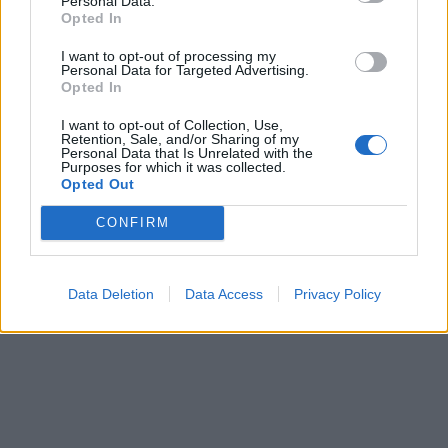
Personal Data.
In evidenza
Opted In
I want to opt-out of processing my
Personal Data for Targeted Advertising.
Opted In
I want to opt-out of Collection, Use,
Retention, Sale, and/or Sharing of my
Personal Data that Is Unrelated with the
Purposes for which it was collected.
Opted Out
CONFIRM
Data Deletion
Data Access
Privacy Policy