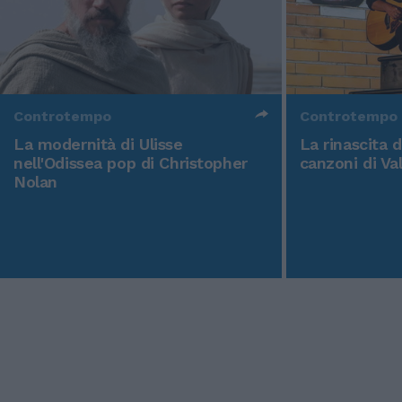
Controtempo
Controtempo
La modernità di Ulisse
La rinascita 
nell'Odissea pop di Christopher
canzoni di Va
Nolan