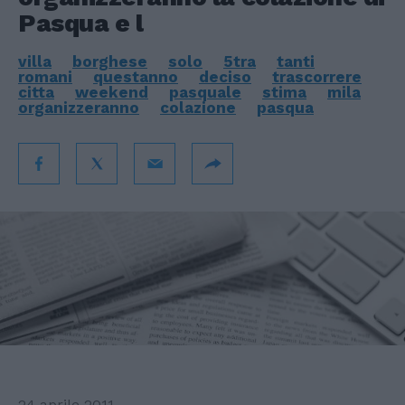
Pasqua e l
villa
borghese
solo
5tra
tanti
romani
questanno
deciso
trascorrere
citta
weekend
pasquale
stima
mila
organizzeranno
colazione
pasqua
24 aprile 2011