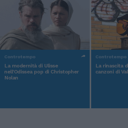
Controtempo
Controtempo
La modernità di Ulisse
La rinascita 
nell'Odissea pop di Christopher
canzoni di Va
Nolan