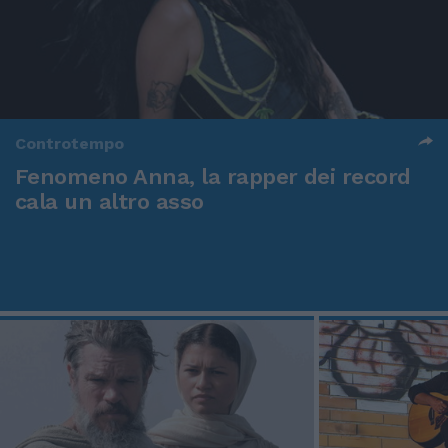
Controtempo
Fenomeno Anna, la rapper dei record
cala un altro asso