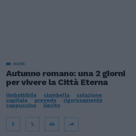
HOME
Autunno romano: una 2 giorni
per vivere la Città Eterna
limbattibile
ciambella
colazione
capitale
prevede
rigorosamente
cappuccino
lievito