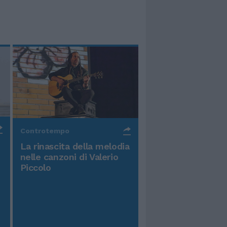
Controtempo
La rinascita della melodia
nelle canzoni di Valerio
Piccolo