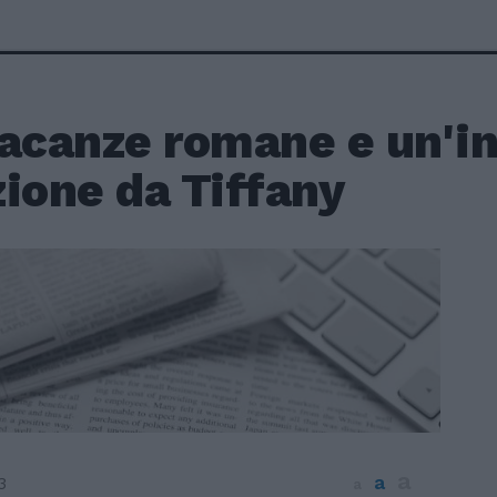
Vacanze romane e un'in
ione da Tiffany
a
a
3
a