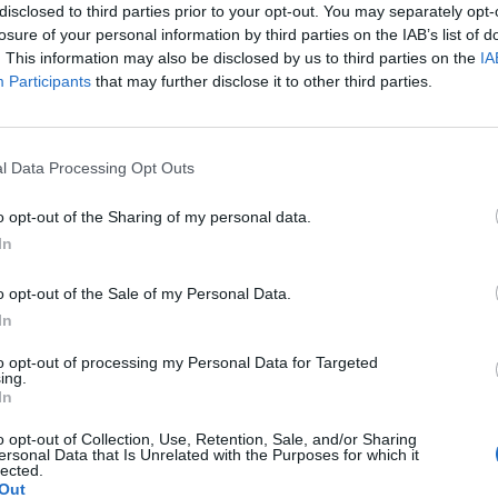
disclosed to third parties prior to your opt-out. You may separately opt-
losure of your personal information by third parties on the IAB’s list of
. This information may also be disclosed by us to third parties on the
IA
Participants
that may further disclose it to other third parties.
Le
da
l Data Processing Opt Outs
Rudy Giuliani a Come States?
Le
Trump, Meloni e la strategia
o opt-out of the Sharing of my personal data.
americana
In
o opt-out of the Sale of my Personal Data.
In
to opt-out of processing my Personal Data for Targeted
ing.
In
o opt-out of Collection, Use, Retention, Sale, and/or Sharing
ersonal Data that Is Unrelated with the Purposes for which it
lected.
Out