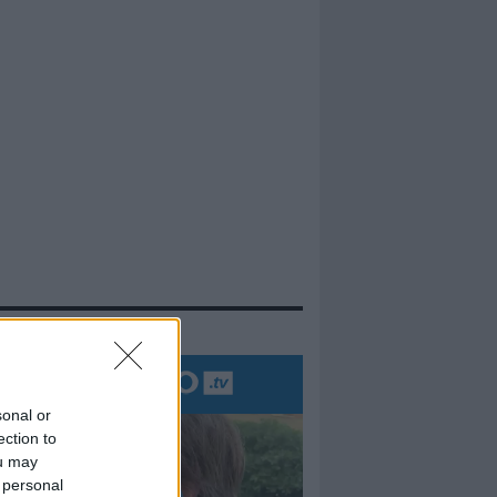
evidenza
sonal or
ection to
ou may
 personal