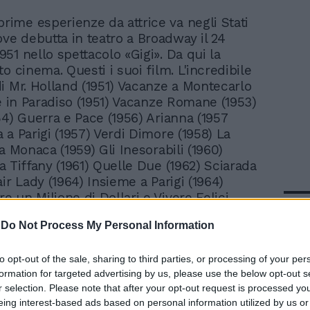
prime esperienze da attrice va negli Stati
ove debutta in teatro a Broadway il 24
51 nello spettacolo «Gigi». Da qui la
o cinema. Questi i suoi film. L'incredibile
i Mr. Holland (1951) Vacanze a Montecarlo
te in Paradiso (1951) Vacanze Romane (1953)
54) Guerra e Pace (1956) Arianna (1957
 a Parigi (1957) Verdi Dimore (1958) La
a Monaca (1959) Gli Inesorabili (1960)
a Tiffany (1961) Quelle Due (1962) Sciarada
ir Lady (1964) Insieme a Parigi (1964)
 un Milione di Dollari e Vivere Felici
In 
er la Strada (1967) Gli Occhi della Notte
-
Do Not Process My Personal Information
 e Marian (1976) Linea di Sangue (1979) ...e
o (1981) Always - per Sempre (1988)
to opt-out of the sale, sharing to third parties, or processing of your per
formation for targeted advertising by us, please use the below opt-out s
r selection. Please note that after your opt-out request is processed y
eing interest-based ads based on personal information utilized by us or