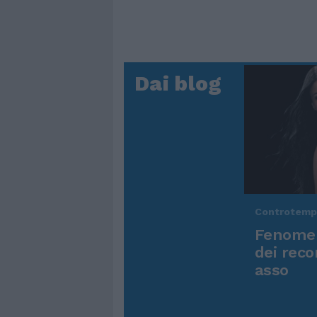
Dai blog
Controtem
Fenomen
dei reco
asso