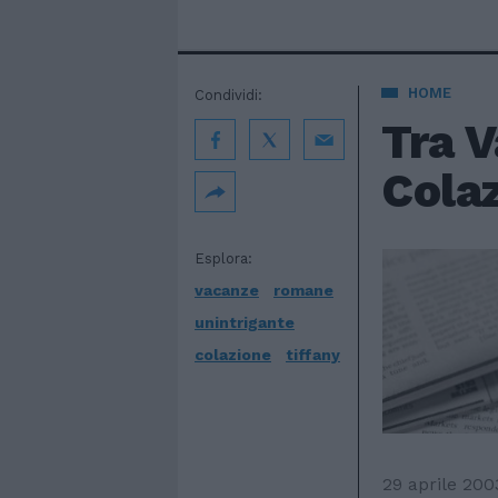
HOME
Condividi:
Tra 
Colaz
Esplora:
vacanze
romane
unintrigante
colazione
tiffany
29 aprile 200