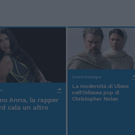
Controtempo
La modernità di Ulisse
po
nell'Odissea pop di
Christopher Nolan
o Anna, la rapper
rd cala un altro