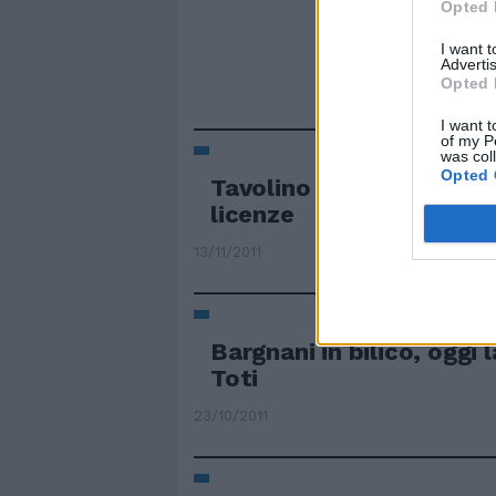
Opted 
I want 
Advertis
Opted 
I want t
of my P
was col
Opted 
Tavolino autorizzato In 
licenze
13/11/2011
Bargnani in bilico, oggi l
Toti
23/10/2011