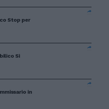
lico Stop per
bilico Si
ommissario in