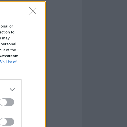
sonal or
ection to
ou may
 personal
out of the
 downstream
B’s List of