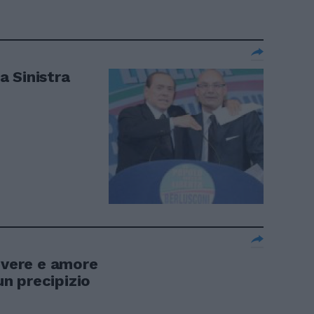
la Sinistra
overe e amore
 un precipizio