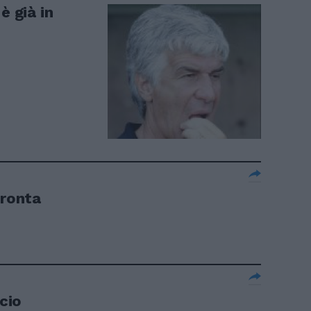
è già in
pronta
ncio