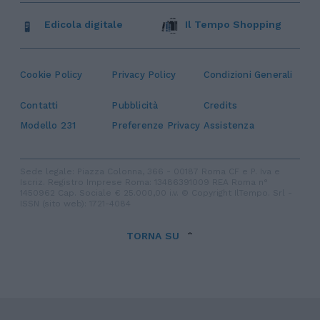
Edicola digitale
Il Tempo Shopping
Cookie Policy
Privacy Policy
Condizioni Generali
Contatti
Pubblicità
Credits
Modello 231
Preferenze Privacy
Assistenza
Sede legale: Piazza Colonna, 366 - 00187 Roma CF e P. Iva e
Iscriz. Registro Imprese Roma: 13486391009 REA Roma n°
1450962 Cap. Sociale € 25.000,00 i.v. © Copyright IlTempo. Srl -
ISSN (sito web): 1721-4084
TORNA SU