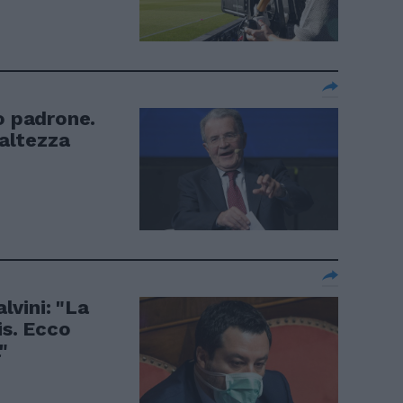
o padrone.
'altezza
alvini: "La
is. Ecco
"