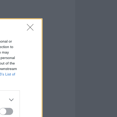
sonal or
ection to
ou may
 personal
out of the
 downstream
B’s List of