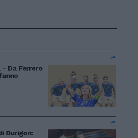
a - Da Ferrero
 fanno
i Durigon: