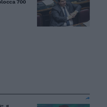
sblocca 700
. Il