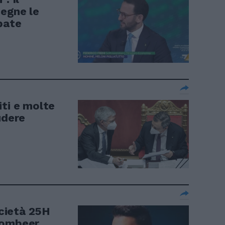
pegne le
pate
iti e molte
udere
ocietà 25H
Bombeer