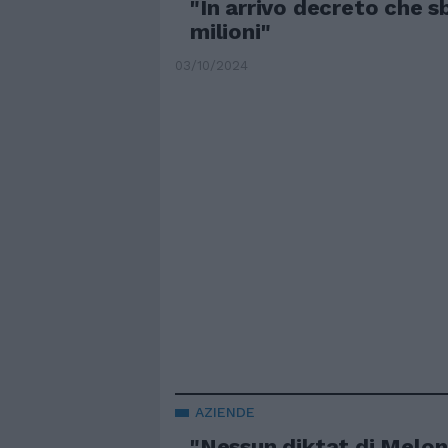
"In arrivo decreto che 
milioni"
03/10/2024
AZIENDE
"Nessun diktat di Meloni"