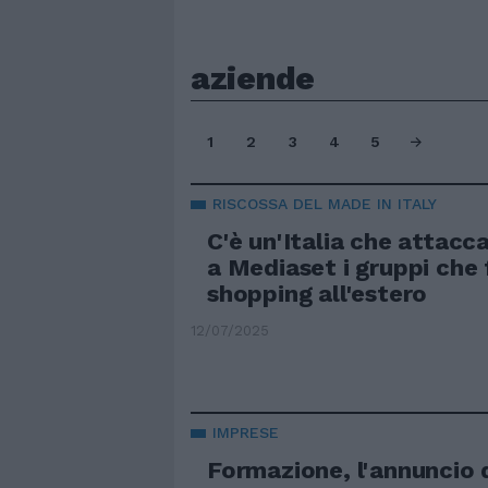
aziende
1
2
3
4
5
RISCOSSA DEL MADE IN ITALY
C'è un'Italia che attacc
a Mediaset i gruppi che
shopping all'estero
12/07/2025
IMPRESE
Formazione, l'annuncio d