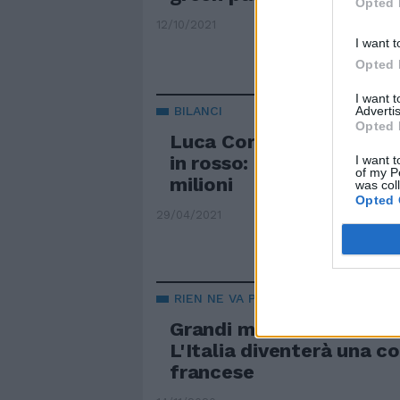
Opted 
12/10/2021
I want t
Opted 
I want 
Advertis
BILANCI
Opted 
Luca Cordero di Montez
in rosso: la sua holding 
I want t
of my P
milioni
was col
Opted 
29/04/2021
RIEN NE VA PLUS
Grandi manovre dal calci
L'Italia diventerà una c
francese