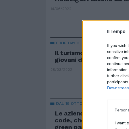
14/06/2022
Il Tempo 
I JOB DAY DI PORTA FUTURO E DISC
If you wish 
sensitive in
Il turismo porta lavoro a
confirm you
giovani del Lazio
continue se
information 
28/03/2022
further disc
participants
Downstream 
DAL 15 OTTOBRE
Persona
Le aziende non conserva
code, che succede se non
I want t
green pass