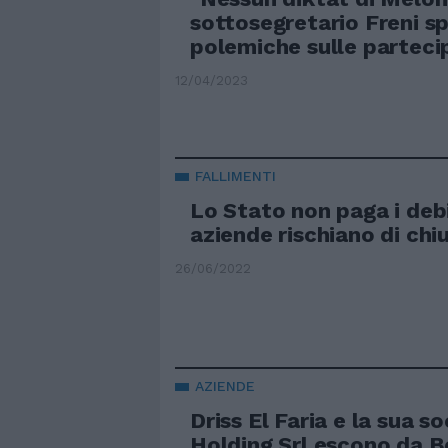
sottosegretario Freni s
polemiche sulle parteci
12/04/2023
FALLIMENTI
Lo Stato non paga i deb
aziende rischiano di chi
26/06/2022
AZIENDE
Driss El Faria e la sua s
Holding Srl escono da 