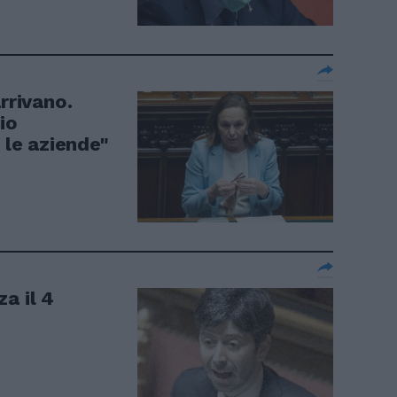
rrivano.
io
 le aziende"
a il 4