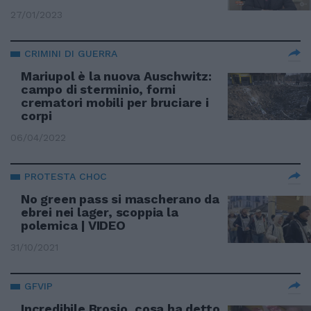
27/01/2023
CRIMINI DI GUERRA
Mariupol è la nuova Auschwitz:
campo di sterminio, forni
crematori mobili per bruciare i
corpi
06/04/2022
PROTESTA CHOC
No green pass si mascherano da
ebrei nei lager, scoppia la
polemica | VIDEO
31/10/2021
GFVIP
Incredibile Brosio, cosa ha detto