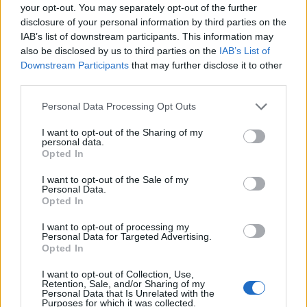
È morto Pietro Terracina, tra gli
your opt-out. You may separately opt-out of the further
ultimi sopravvissuti di
disclosure of your personal information by third parties on the
Auschwitz
IAB’s list of downstream participants. This information may
08/12/2019
also be disclosed by us to third parties on the
IAB’s List of
Downstream Participants
that may further disclose it to other
third parties.
Personal Data Processing Opt Outs
Napolitano: stroncare il
negazionismo
I want to opt-out of the Sharing of my
personal data.
29/01/2012
Opted In
I want to opt-out of the Sale of my
Personal Data.
Opted In
Un'insegna come quella di
Auschwitz
I want to opt-out of processing my
Personal Data for Targeted Advertising.
30/04/2011
Opted In
I want to opt-out of Collection, Use,
Retention, Sale, and/or Sharing of my
Personal Data that Is Unrelated with the
Il 27 gennaio 1945 l'Armata
Purposes for which it was collected.