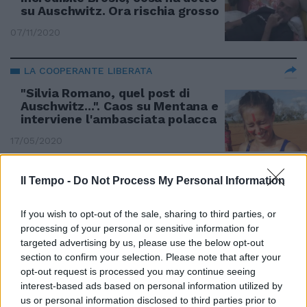
su Auschwitz. Ora rischia grosso
07/11/2020
LA COOPERANTE LIBERATA
"Silvia Romano, quel post di
Auschwitz...". Caos su Mentana e
interviene l'ambasciata polacca
17/05/2020
IL CASO IN CAMPIDOGLIO
Il Tempo -
Do Not Process My Personal Information
Paragona l'Europa ad Auschwitz.
La Raggi toglie l'incarico al
If you wish to opt-out of the sale, sharing to third parties, or
fumettista
processing of your personal or sensitive information for
targeted advertising by us, please use the below opt-out
22/12/2019
section to confirm your selection. Please note that after your
opt-out request is processed you may continue seeing
interest-based ads based on personal information utilized by
AVEVA 91 ANNI
us or personal information disclosed to third parties prior to