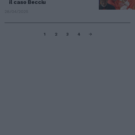
il caso Becciu
28/04/2025
1
2
3
4