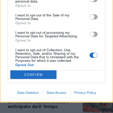
personal data.
Opted In
DIETRO LE QUINTE
I want to opt-out of the Sale of my
"È un regolamento di conti".
Personal Data.
Caso Becciu, lo smarrimento dei
Opted In
cardinali
I want to opt-out of processing my
30/04/2025
Personal Data for Targeted Advertising.
Opted In
DOPO LO SCOOP DE IL TEMPO
I want to opt-out of Collection, Use,
Retention, Sale, and/or Sharing of my
Caso Becciu, il fulmine sul
Personal Data that Is Unrelated with the
Purposes for which it was collected.
Conclave. I cardinali: "E se
Opted Out
toccasse a noi..."
30/04/2025
CONFIRM
FUORI DAL CONCLAVE
Data Deletion
Data Access
Privacy Policy
"Obbedisco al Papa". Becciu
ufficializza il passo indietro
anticipato da Il Tempo