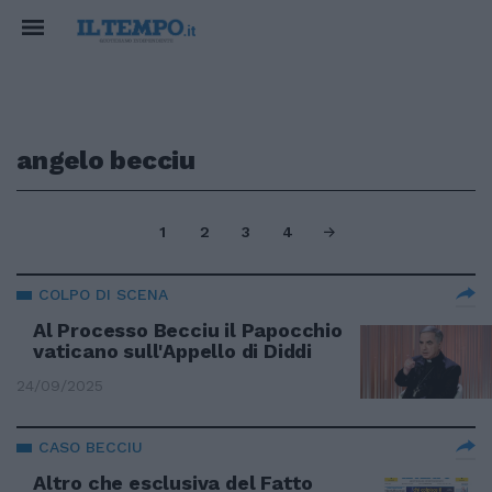
angelo becciu
1
2
3
4
COLPO DI SCENA
Al Processo Becciu il Papocchio
vaticano sull'Appello di Diddi
24/09/2025
CASO BECCIU
Altro che esclusiva del Fatto