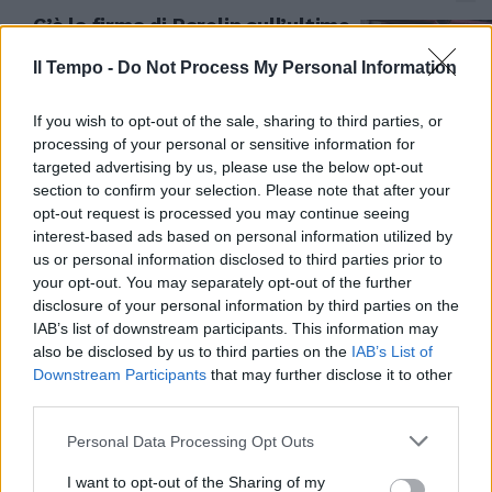
C’è la firma di Parolin sull’ultimo
documento dell’affaire Sloan
Avenue che ha segnato il caso
Il Tempo -
Do Not Process My Personal Information
Becciu
If you wish to opt-out of the sale, sharing to third parties, or
05/05/2025
processing of your personal or sensitive information for
targeted advertising by us, please use the below opt-out
VUOTO DI POTERE
section to confirm your selection. Please note that after your
opt-out request is processed you may continue seeing
Il caso Becciu scuote il
interest-based ads based on personal information utilized by
Conclave. Paura per Parolin,
arrivano i medici
us or personal information disclosed to third parties prior to
your opt-out. You may separately opt-out of the further
01/05/2025
disclosure of your personal information by third parties on the
IAB’s list of downstream participants. This information may
also be disclosed by us to third parties on the
IAB’s List of
PRE-CONCLAVE
Downstream Participants
that may further disclose it to other
Il tributo dei cardinali a Becciu:
third parties.
"Ha avuto a cuore il bene della
Chiesa"
Personal Data Processing Opt Outs
30/04/2025
I want to opt-out of the Sharing of my