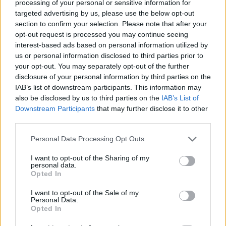
prodest? infangare me, che sono il
processing of your personal or sensitive information for
targeted advertising by us, please use the below opt-out
rappresentante dei due protagonisti dei
section to confirm your selection. Please note that after your
fascicoli più scottanti coordinati da Diddi?
opt-out request is processed you may continue seeing
Ora che la cruna dell'ago sul complotto si è
interest-based ads based on personal information utilized by
compiuta, agiremo in tutte le sedi opportune
us or personal information disclosed to third parties prior to
contro questo dossieraggio». Sindoca precisa
your opt-out. You may separately opt-out of the further
infine «di non aver mai operato per alcun
disclosure of your personal information by third parties on the
servizio né informativo né segreto vaticano e
IAB’s list of downstream participants. This information may
che i codici identificativi la mia persona sono
also be disclosed by us to third parties on the
IAB’s List of
riconducibili ad altra attività, attinente
Downstream Participants
that may further disclose it to other
rapporti di interesse della Santa Sede».
third parties.
Personal Data Processing Opt Outs
I want to opt-out of the Sharing of my
personal data.
LA LEGGE VATICANA
Opted In
La Costituzione Apostolica «Universi
Dominici Gregis» circa la vacanza della Sede
I want to opt-out of the Sale of my
Personal Data.
Apostolica e l’elezione del Romano Pontefice
Opted In
promulgata il 22 febbraio 1996 da Giovanni