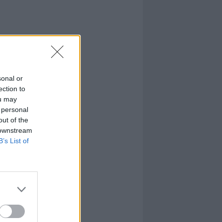
sonal or
ection to
ou may
 personal
out of the
 downstream
B’s List of