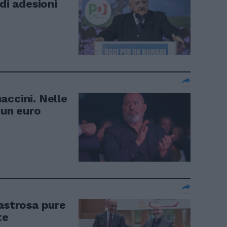
di adesioni
accini. Nelle
 un euro
sastrosa pure
te