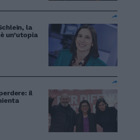
chlein, la
 è un’utopia
erdere: il
nienta