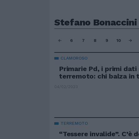
Stefano Bonaccini
6
7
8
9
10
CLAMOROSO
Primarie Pd, i primi dati
terremoto: chi balza in 
04/02/2023
TERREMOTO
“Tessere invalide”. C’è 