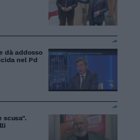
 e dà addosso
icida nel Pd
 scusa".
li