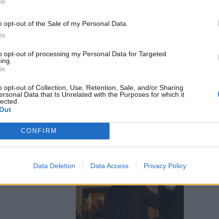
In
o opt-out of the Sale of my Personal Data.
In
to opt-out of processing my Personal Data for Targeted
 spaccare il
ing.
 sinistra
In
o opt-out of Collection, Use, Retention, Sale, and/or Sharing
ersonal Data that Is Unrelated with the Purposes for which it
lected.
Out
CONFIRM
mbarca l’ex
Data Deletion
Data Access
Privacy Policy
ne e sconcerto