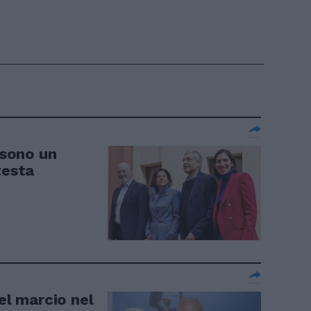
 sono un
testa
del marcio nel