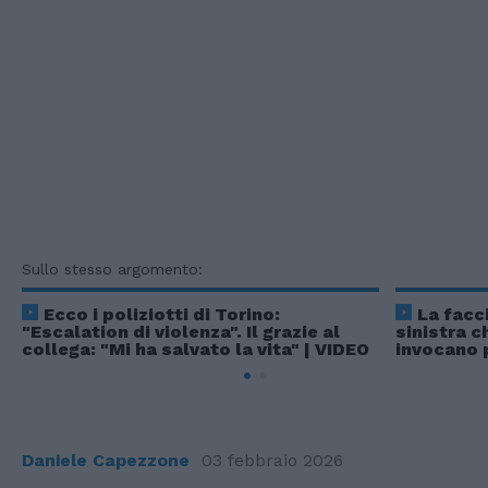
Sullo stesso argomento:
Ecco i poliziotti di Torino:
La facci
"Escalation di violenza". Il grazie al
sinistra c
collega: "Mi ha salvato la vita" | VIDEO
invocano 
Daniele Capezzone
03 febbraio 2026