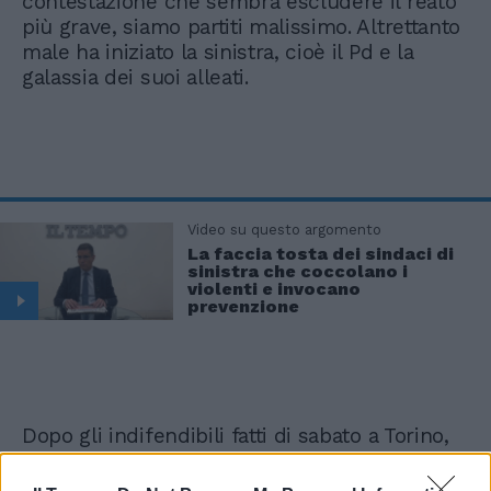
contestazione che sembra escludere il reato
più grave, siamo partiti malissimo. Altrettanto
male ha iniziato la sinistra, cioè il Pd e la
galassia dei suoi alleati.
Video su questo argomento
La faccia tosta dei sindaci di
sinistra che coccolano i
violenti e invocano
prevenzione
Dopo gli indifendibili fatti di sabato a Torino,
era scattata una sceneggiata di dodici ore:
comunicati di presa di distanza dai violenti,