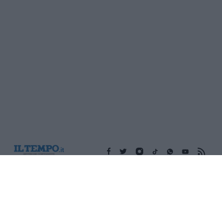
Edicola digitale
Il Tempo Shopping
Cookie Policy
Privacy Policy
Condizioni Generali