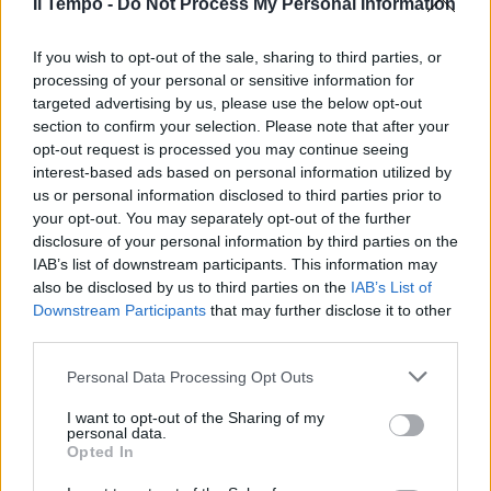
Il Tempo -
Do Not Process My Personal Information
visitina ai feriti, professione di buone
intenzioni. Ma poi, dopo mezza giornata, è
If you wish to opt-out of the sale, sharing to third parties, or
ripartita l’operazione propagandistica: “Il
processing of your personal or sensitive information for
governo avrebbe dovuto prevenire”. Ah sì? Ma
targeted advertising by us, please use the below opt-out
lo strumento per prevenire – la prossima
section to confirm your selection. Please note that after your
volta – è esattamente quel fermo preventivo
opt-out request is processed you may continue seeing
che l'esecutivo vuole inserire nel pacchetto
interest-based ads based on personal information utilized by
sicurezza, che il nostro giornale sostiene con
us or personal information disclosed to third parties prior to
forza, e che invece la sinistra avversa.
your opt-out. You may separately opt-out of the further
disclosure of your personal information by third parties on the
Rispieghiamolo a prova di piddino: se c’è una
IAB’s list of downstream participants. This information may
manifestazione a rischio, e se Tizio, carico di
also be disclosed by us to third parties on the
IAB’s List of
precedenti, viene trovato in possesso di
Downstream Participants
that may further disclose it to other
oggetti adatti a offendere, quel soggetto va
third parties.
tenuto in Questura per almeno dodici ore.
Ecco: non si può chiedere al governo di
Personal Data Processing Opt Outs
prevenire ma contemporaneamente essere
I want to opt-out of the Sharing of my
contrari a questa norma. A meno di essere in
personal data.
mala fede.
Opted In