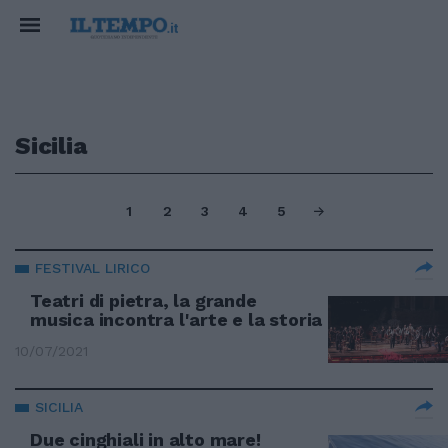
Sicilia
1
2
3
4
5
FESTIVAL LIRICO
Teatri di pietra, la grande
musica incontra l'arte e la storia
10/07/2021
SICILIA
Due cinghiali in alto mare!