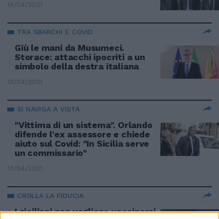
14/04/2021
TRA SBARCHI E COVID
Giù le mani da Musumeci.
Storace: attacchi ipocriti a un
simbolo della destra italiana
13/04/2021
SI NAVIGA A VISTA
"Vittima di un sistema". Orlando
difende l'ex assessore e chiede
aiuto sul Covid: "In Sicilia serve
un commissario"
13/04/2021
CROLLA LA FIDUCIA
I siciliani non vogliono vaccinarsi