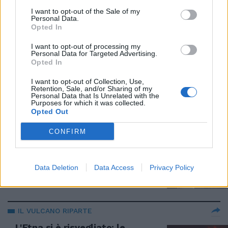
rossa. In Sicilia indagato
I want to opt-out of the Sale of my
l'assessore alla Salute
Personal Data.
Opted In
30/03/2021
I want to opt-out of processing my
Personal Data for Targeted Advertising.
LA CRESCITA DEL PARTITO
Opted In
La Lega si rafforza in Sicilia:
I want to opt-out of Collection, Use,
Salvini trova cinque nuovi
Retention, Sale, and/or Sharing of my
ingressi nell'isola
Personal Data that Is Unrelated with the
Purposes for which it was collected.
20/03/2021
Opted Out
CONFIRM
SICILIA
Musumeci si affida a Mara
Carfagna. Cosa le ha chiesto
Data Deletion
Data Access
Privacy Policy
19/03/2021
IL VULCANO RIPARTE
L'Etna si è risvegliato: le