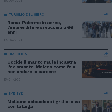
19/05/2021
TURISMO DEL SIERO
Roma-Palermo in aereo,
l'imprenditore si vaccina a 66
anni
18/04/2021
DIABOLICA
Uccide il marito ma la incastra
l'ex amante. Malena come fa a
non andare in carcere
15/04/2021
BYE BYE
Mollame abbandona i grillini e va
con la Lega