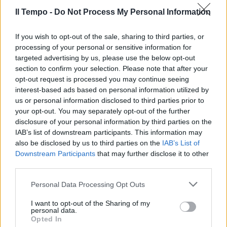
con AstraZeneca: il dato delle
rinunce è vertiginoso
Il Tempo -
Do Not Process My Personal Information
10/04/2021
If you wish to opt-out of the sale, sharing to third parties, or
processing of your personal or sensitive information for
SICILIA
targeted advertising by us, please use the below opt-out
section to confirm your selection. Please note that after your
Stroncato a 45 anni da una
opt-out request is processed you may continue seeing
trombosi. Inchiesta sulla morte
interest-based ads based on personal information utilized by
dopo il vaccino
us or personal information disclosed to third parties prior to
05/04/2021
your opt-out. You may separately opt-out of the further
disclosure of your personal information by third parties on the
IAB’s list of downstream participants. This information may
BUFERA IN SICILIA
also be disclosed by us to third parties on the
IAB’s List of
Dati falsi sul Covid, si dimette
Downstream Participants
that may further disclose it to other
l'assessore Razza
third parties.
30/03/2021
Personal Data Processing Opt Outs
I want to opt-out of the Sharing of my
PANDEMIA
personal data.
Opted In
Dati falsi per evitare la zona