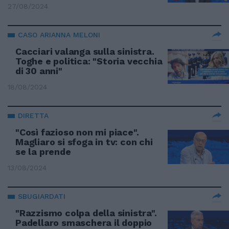
27/08/2024
CASO ARIANNA MELONI
Cacciari valanga sulla sinistra.
Toghe e politica: "Storia vecchia
di 30 anni"
18/08/2024
DIRETTA
"Così fazioso non mi piace".
Magliaro si sfoga in tv: con chi
se la prende
13/08/2024
SBUGIARDATI
"Razzismo colpa della sinistra".
Padellaro smaschera il doppio