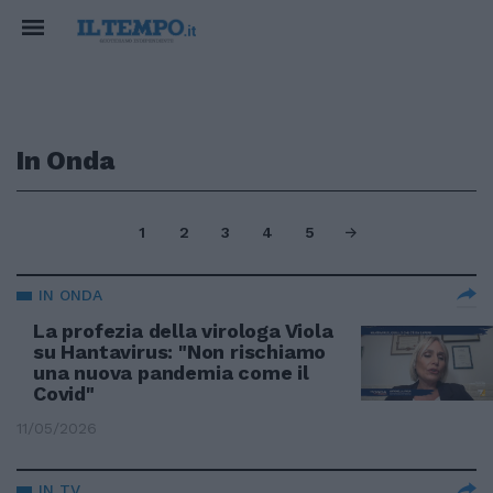
In Onda
1
2
3
4
5
IN ONDA
La profezia della virologa Viola
su Hantavirus: "Non rischiamo
una nuova pandemia come il
Covid"
11/05/2026
IN TV