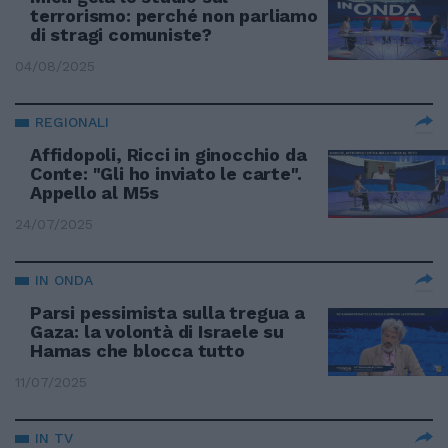
terrorismo: perché non parliamo
di stragi comuniste?
04/08/2025
REGIONALI
Affidopoli, Ricci in ginocchio da
Conte: "Gli ho inviato le carte".
Appello al M5s
24/07/2025
IN ONDA
Parsi pessimista sulla tregua a
Gaza: la volontà di Israele su
Hamas che blocca tutto
11/07/2025
IN TV