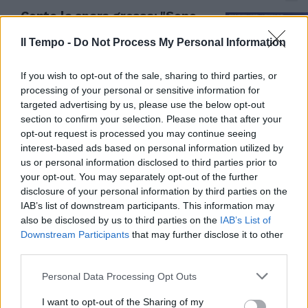
Conte la spara grossa: "Sono
ossessionati da me", il post che
lo fa infuriare
Il Tempo -
Do Not Process My Personal Information
08/07/2025
If you wish to opt-out of the sale, sharing to third parties, or
processing of your personal or sensitive information for
PATRON TESLA
targeted advertising by us, please use the below opt-out
section to confirm your selection. Please note that after your
Musk si fa il partito. La
opt-out request is processed you may continue seeing
rivelazione di Stroppa e il
interest-based ads based on personal information utilized by
retroscena: scontri con la
politica romana
us or personal information disclosed to third parties prior to
your opt-out. You may separately opt-out of the further
05/07/2025
disclosure of your personal information by third parties on the
IAB’s list of downstream participants. This information may
also be disclosed by us to third parties on the
IAB’s List of
LEADER DEM
Downstream Participants
that may further disclose it to other
"Una minoranza". La sentenza di
third parties.
Prodi sulla Schlein, in tv cala il
gelo
Personal Data Processing Opt Outs
01/07/2025
I want to opt-out of the Sharing of my