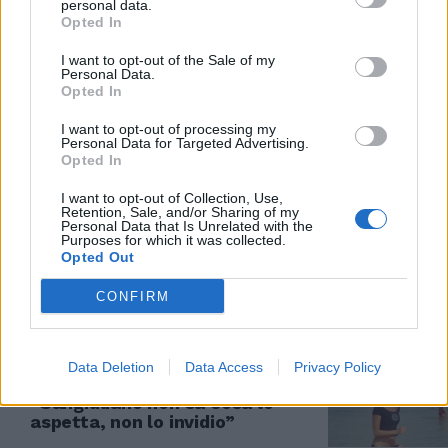
personal data.
Opted In
SCENARI INQUIETANTI
I want to opt-out of the Sale of my
Fine della guerra? De Bertoli: "La
Personal Data.
geopolitica va dalla parte di
Opted In
Putin"
I want to opt-out of processing my
26/12/2024
Personal Data for Targeted Advertising.
Opted In
IN ONDA
I want to opt-out of Collection, Use,
Retention, Sale, and/or Sharing of my
Migranti, il solito refrain anti-
Personal Data that Is Unrelated with the
Purposes for which it was collected.
governo di Landini: "Campagna
Opted Out
elettorale"
23/12/2024
CONFIRM
LA BORDATA
Data Deletion
Data Access
Privacy Policy
Irrompe l’ex marito di Boccia:
“Sangiuliano non sa cosa lo
aspetta, non lo invidio”