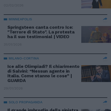
02/02/2026
MINNEAPOLIS
Springsteen canta contro Ice:
"Terrore di Stato". La protesta
ha il suo testimonial | VIDEO
31/01/2026
MILANO-CORTINA
Ice alle Olimpiadi? Il chiarimento
di Salvini: “Nessun agente in
Italia. Come stanno le cose” |
GUARDA
29/01/2026
SOLO PROPAGANDA
Il grande imbroglio della sinistra.