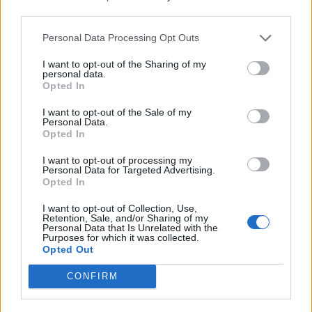
third parties.
"RAFFREDDARE" LA SITUAZIONE
Personal Data Processing Opt Outs
Trump fa un passo indietro sul
I want to opt-out of the Sharing of my
Minnesota: tutte le mosse per
personal data.
evitare la crisi interna
Opted In
27/01/2026
I want to opt-out of the Sale of my
Personal Data.
Opted In
MINNESOTA
I want to opt-out of processing my
Agenti dell'Ice minacciano
Personal Data for Targeted Advertising.
giornalisti Rai: "Vi tiriamo fuori".
Opted In
Il video
I want to opt-out of Collection, Use,
25/01/2026
Retention, Sale, and/or Sharing of my
Personal Data that Is Unrelated with the
Purposes for which it was collected.
Opted Out
STATI UNITI
Minneapolis, agenti anti-
CONFIRM
immigrazione sparano e
uccidono un uomo. Aveva una