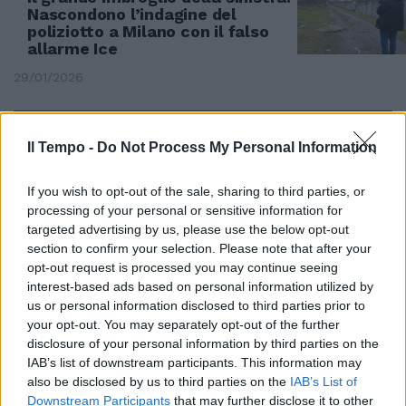
Nascondono l’indagine del
poliziotto a Milano con il falso
allarme Ice
29/01/2026
LA POLEMICA
Il Tempo -
Do Not Process My Personal Information
"Sapete chi ha sempre seguito
gli atleti iraniani?". ICE alle
Olimpiadi, Baldoni smonta i
If you wish to opt-out of the sale, sharing to third parties, or
teoremi
processing of your personal or sensitive information for
targeted advertising by us, please use the below opt-out
28/01/2026
section to confirm your selection. Please note that after your
opt-out request is processed you may continue seeing
interest-based ads based on personal information utilized by
MINNEAPOLIS
us or personal information disclosed to third parties prior to
Scontro su Ice, dem aggredita
your opt-out. You may separately opt-out of the further
con una siringa. Il video
disclosure of your personal information by third parties on the
infiamma gli Usa: "Messa in
IAB’s list of downstream participants. This information may
scena" | GUARDA
also be disclosed by us to third parties on the
IAB’s List of
28/01/2026
Downstream Participants
that may further disclose it to other