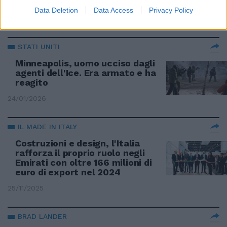
pistola e ha reagito
Data Deletion
Data Access
Privacy Policy
24/01/2026
STATI UNITI
Minneapolis, uomo ucciso dagli
agenti dell'Ice. Era armato e ha
reagito
24/01/2026
IL MADE IN ITALY
Costruzioni e design, l'Italia
rafforza il proprio ruolo negli
Emirati con oltre 166 milioni di
euro di export nel 2024
25/11/2025
BRAD LANDER