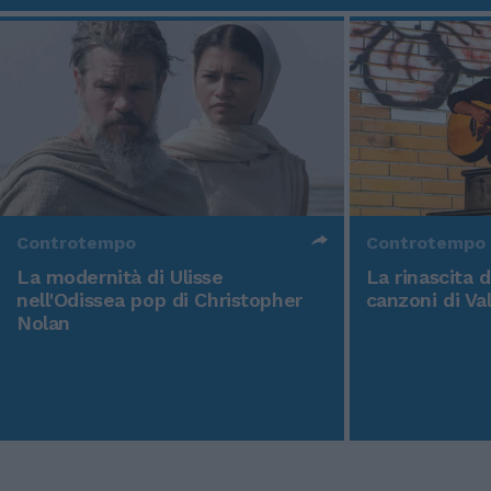
Controtempo
Controtempo
La modernità di Ulisse
La rinascita 
nell'Odissea pop di Christopher
canzoni di Va
Nolan