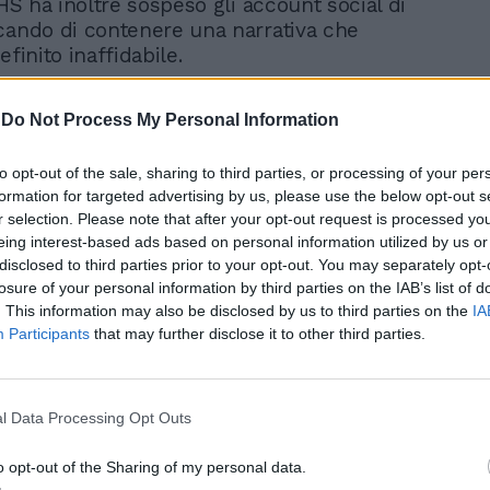
DHS ha inoltre sospeso gli account social di
cando di contenere una narrativa che
efinito inaffidabile.
-
Do Not Process My Personal Information
to opt-out of the sale, sharing to third parties, or processing of your per
formation for targeted advertising by us, please use the below opt-out s
Ecco la mappa degli
r selection. Please note that after your opt-out request is processed y
obiettivi strategici per
eing interest-based ads based on personal information utilized by us or
colpire in Iran. Così
disclosed to third parties prior to your opt-out. You may separately opt-
Trump vuol fare “strike”
losure of your personal information by third parties on the IAB’s list of
. This information may also be disclosed by us to third parties on the
IA
Participants
that may further disclose it to other third parties.
l Data Processing Opt Outs
o opt-out of the Sharing of my personal data.
 del Procuratore rimane però alta: