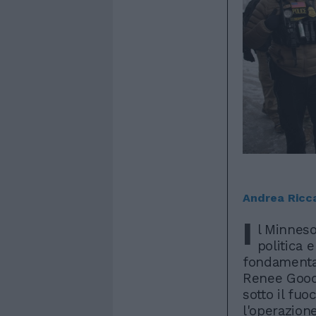
Andrea Ricc
I
l Minneso
politica 
fondamenta s
Renee Good 
sotto il fuo
l'operazion