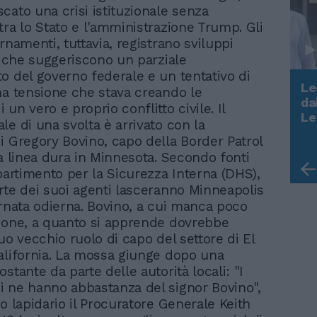
cato una crisi istituzionale senza
tra lo Stato e l'amministrazione Trump. Gli
rnamenti, tuttavia, registrano sviluppi
vi che suggeriscono un parziale
o del governo federale e un tentativo di
Le
na tensione che stava creando le
da
un vero e proprio conflitto civile. Il
Rudy Giuliani a Come States?
Le
le di una svolta è arrivato con la
Trump, Meloni e la strategia
i Gregory Bovino, capo della Border Patrol
americana
la linea dura in Minnesota. Secondo fonti
ipartimento per la Sicurezza Interna (DHS),
rte dei suoi agenti lasceranno Minneapolis
ornata odierna. Bovino, a cui manca poco
ione, a quanto si apprende dovrebbe
uo vecchio ruolo di capo del settore di El
alifornia. La mossa giunge dopo una
stante da parte delle autorità locali: "I
 ne hanno abbastanza del signor Bovino",
o lapidario il Procuratore Generale Keith