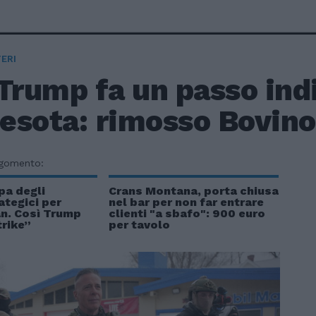
ERI
Trump fa un passo indi
sota: rimosso Bovino 
rgomento:
pa degli
Crans Montana, porta chiusa
ategici per
nel bar per non far entrare
ran. Così Trump
clienti "a sbafo": 900 euro
trike”
per tavolo