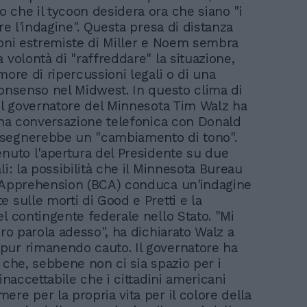
 che il tycoon desidera ora che siano "i
are l'indagine". Questa presa di distanza
ioni estremiste di Miller e Noem sembra
 volontà di "raffreddare" la situazione,
more di ripercussioni legali o di una
consenso nel Midwest. In questo clima di
 il governatore del Minnesota Tim Walz ha
 una conversazione telefonica con Donald
segnerebbe un "cambiamento di tono".
enuto l'apertura del Presidente su due
li: la possibilità che il Minnesota Bureau
 Apprehension (BCA) conduca un'indagine
 sulle morti di Good e Pretti e la
el contingente federale nello Stato. "Mi
oro parola adesso", ha dichiarato Walz a
ur rimanendo cauto. Il governatore ha
 che, sebbene non ci sia spazio per i
 inaccettabile che i cittadini americani
re per la propria vita per il colore della