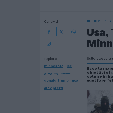
HOME
EST
Condividi:
Usa, 
Minne
Sullo stesso a
Esplora:
minnesota
ice
Ecco la map
obiettivi str
gregory bovino
colpire in I
vuol fare “s
donald trump
usa
alex pretti