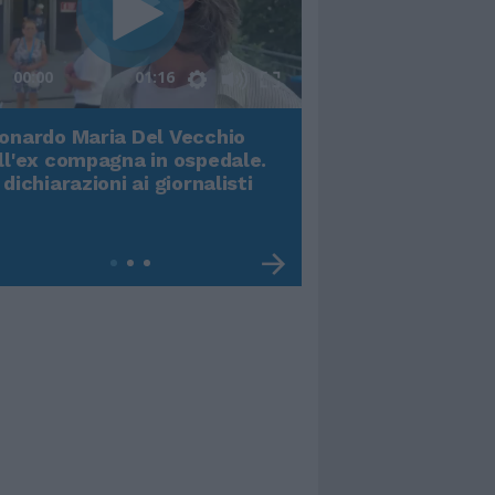
00:00
01:16
onardo Maria Del Vecchio
Terremoto, viene g
ll'ex compagna in ospedale.
video impressiona
 dichiarazioni ai giornalisti