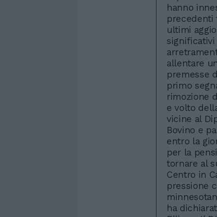
hanno innes
precedenti 
ultimi aggio
significati
arretrament
allentare u
premesse di 
primo segna
rimozione d
e volto del
vicine al D
Bovino e pa
entro la gi
per la pens
tornare al s
Centro in C
pressione co
minnesotani
ha dichiarat