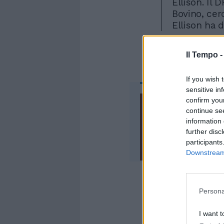
Ellison. Il 
Bovino, cer
Ellison ha d
Il Tempo 
If you wish 
sensitive in
confirm you
continue se
information 
further disc
participants
Downstream 
Persona
I want t
La sfiducia