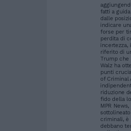
aggiungendo
fatti a guid
dalle posiz
indicare una
forse per ti
perdita di 
incertezza,
riferito di
Trump che 
Walz ha ott
punti crucia
of Criminal
indipendente
riduzione d
fido della l
MPR News, p
sottolineato
criminali, è
debbano teme