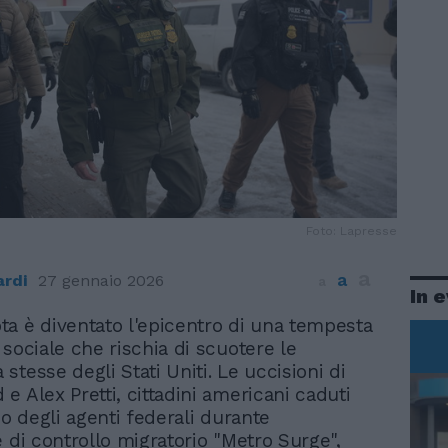
Foto: Lapresse
a
a
ardi
27 gennaio 2026
a
In 
ta è diventato l'epicentro di una tempesta
e sociale che rischia di scuotere le
tesse degli Stati Uniti. Le uccisioni di
e Alex Pretti, cittadini americani caduti
co degli agenti federali durante
e di controllo migratorio "Metro Surge",