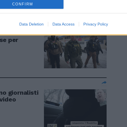
CONFIRM
Data Deletion
Data Access
Privacy Policy
tro sul
se per
no giornalisti
 video