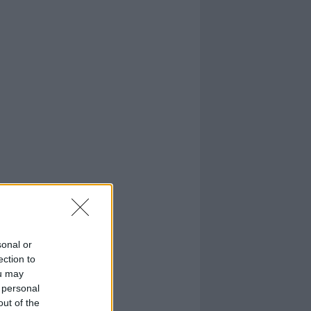
sonal or
ection to
ou may
 personal
out of the