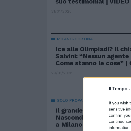
suo testimonial | VIDEO
31/01/2026
MILANO-CORTINA
Ice alle Olimpiadi? Il ch
Salvini: “Nessun agente i
Come stanno le cose” 
29/01/2026
Il Tempo 
SOLO PROPAGANDA
If you wish 
sensitive in
Il grande imbroglio della
confirm you
Nascondono l’indagine d
continue se
a Milano con il falso all
information 