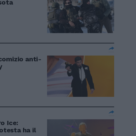
sota
comizio anti-
y
o Ice:
otesta ha il