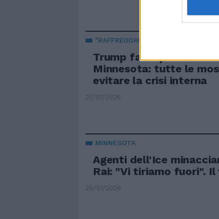
"RAFFREDDARE" LA SITUAZIONE
Trump fa un passo indie
Minnesota: tutte le mos
evitare la crisi interna
27/01/2026
MINNESOTA
Agenti dell'Ice minaccia
Rai: "Vi tiriamo fuori". Il
25/01/2026