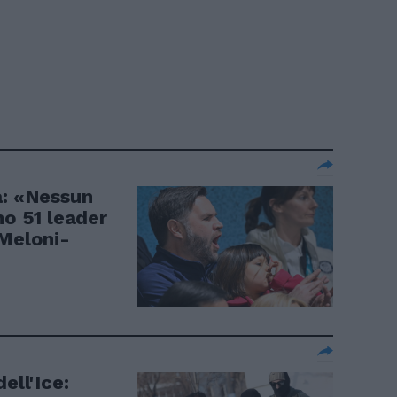
a: «Nessun
no 51 leader
 Meloni-
ell'Ice: