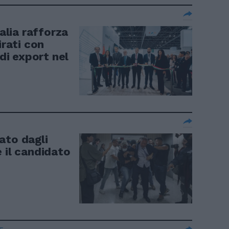
talia rafforza
irati con
 di export nel
ato dagli
 il candidato