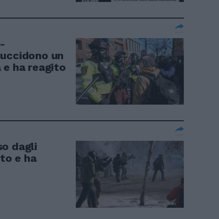
i-
 uccidono un
 e ha reagito
o dagli
ato e ha