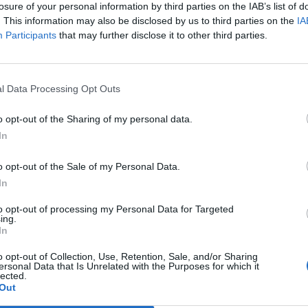
losure of your personal information by third parties on the IAB’s list of
. This information may also be disclosed by us to third parties on the
IA
Participants
that may further disclose it to other third parties.
l Data Processing Opt Outs
eguito gli
e Olimpiadi,
o opt-out of the Sharing of my personal data.
mi
In
o opt-out of the Sale of my Personal Data.
In
to opt-out of processing my Personal Data for Targeted
ing.
In
redita con
iamma gli Usa:
o opt-out of Collection, Use, Retention, Sale, and/or Sharing
ersonal Data that Is Unrelated with the Purposes for which it
RDA
lected.
Out