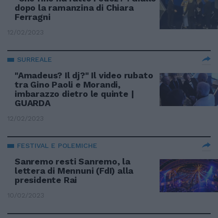
dopo la ramanzina di Chiara
Ferragni
12/02/2023
SURREALE
"Amadeus? Il dj?" Il video rubato
tra Gino Paoli e Morandi,
imbarazzo dietro le quinte |
GUARDA
12/02/2023
FESTIVAL E POLEMICHE
Sanremo resti Sanremo, la
lettera di Mennuni (FdI) alla
presidente Rai
10/02/2023