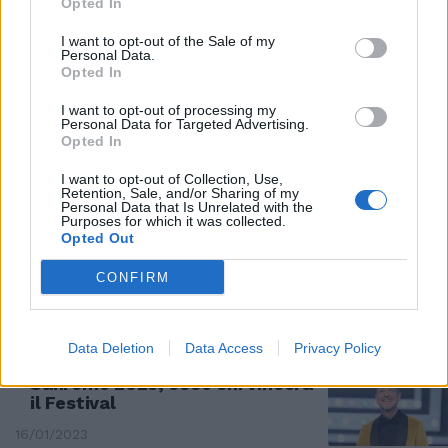
Opted In
I want to opt-out of the Sale of my
VERSO IL FESTIVAL
Personal Data.
Opted In
Fantasanremo raddoppia, le
nuove regole del gioco social
I want to opt-out of processing my
Personal Data for Targeted Advertising.
22/01/2023
Opted In
I want to opt-out of Collection, Use,
CONTO ALLA ROVESCIA
Retention, Sale, and/or Sharing of my
Personal Data that Is Unrelated with the
Purposes for which it was collected.
"Måneskin a Sanremo".
Opted Out
L'annuncio di Amadeus. Perché
al Tg1 non c'è Ethan
CONFIRM
20/01/2023
Data Deletion
Data Access
Privacy Policy
SUPER FAVORITI
Sanremo 2023, ecco chi vincerà
il Festival
16/01/2023