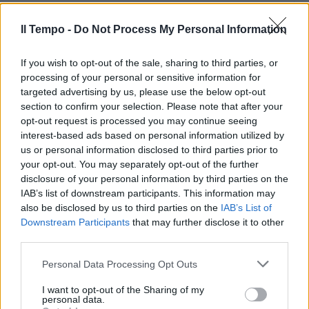
RETROSCENA
Il "messaggio politico" di
Il Tempo -
Do Not Process My Personal Information
Mattarella a Meloni", cosa c'è
dietro l'asse Quirinale-Ariston
If you wish to opt-out of the sale, sharing to third parties, or
07/02/2023
processing of your personal or sensitive information for
targeted advertising by us, please use the below opt-out
section to confirm your selection. Please note that after your
POLEMICA
opt-out request is processed you may continue seeing
interest-based ads based on personal information utilized by
"Sbagliato fargli fare
propaganda a Sanremo".
us or personal information disclosed to third parties prior to
Paragone contro la lettera di
your opt-out. You may separately opt-out of the further
Zelensky
disclosure of your personal information by third parties on the
IAB’s list of downstream participants. This information may
07/02/2023
also be disclosed by us to third parties on the
IAB’s List of
Downstream Participants
that may further disclose it to other
third parties.
INAUGURAZIONE
Festival, tutto pronto per il Virgo
Personal Data Processing Opt Outs
Village Sanremo, il Villaggio
Ufficiale della Musica
I want to opt-out of the Sharing of my
personal data.
28/01/2023