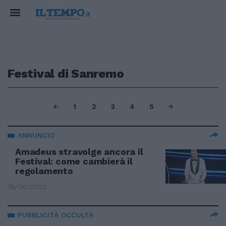
Festival di Sanremo
1
2
3
4
5
ANNUNCIO
Amadeus stravolge ancora il
Festival: come cambierà il
regolamento
19/06/2023
PUBBLICITÀ OCCULTA