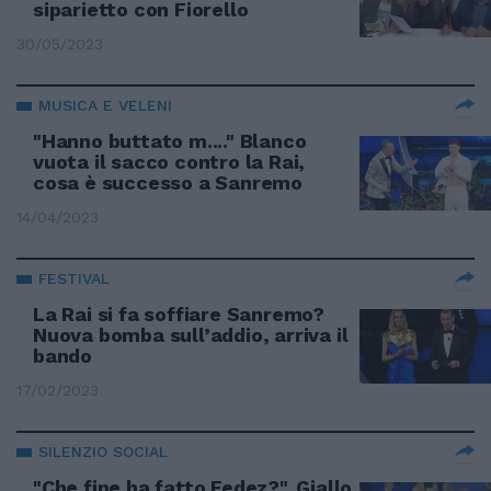
siparietto con Fiorello
30/05/2023
MUSICA E VELENI
"Hanno buttato m...." Blanco
vuota il sacco contro la Rai,
cosa è successo a Sanremo
14/04/2023
FESTIVAL
La Rai si fa soffiare Sanremo?
Nuova bomba sull’addio, arriva il
bando
17/02/2023
SILENZIO SOCIAL
"Che fine ha fatto Fedez?". Giallo