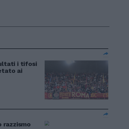
tati i tifosi
etato ai
so razzismo