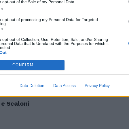
o opt-out of the Sale of my Personal Data.
In
to opt-out of processing my Personal Data for Targeted
ing.
l'Olimpico
In
o opt-out of Collection, Use, Retention, Sale, and/or Sharing
ersonal Data that Is Unrelated with the Purposes for which it
lected.
Out
ziale rischia
CONFIRM
Data Deletion
Data Access
Privacy Policy
 e Scaloni