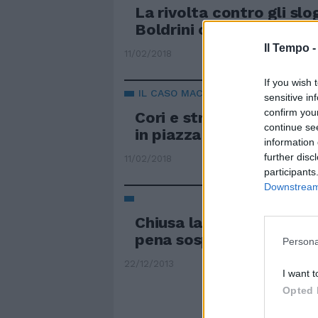
La rivolta contro gli slo
Boldrini condanni i cori 
Il Tempo 
11/02/2018
If you wish 
IL CASO MACERATA
sensitive in
confirm you
Cori e striscioni sulle foi
continue se
in piazza fanno i vaghi: 
information 
further disc
11/02/2018
participants
Downstream 
Chiusa la curva Sud per 
pena sospesa per la Laz
Persona
22/12/2013
I want t
Opted 