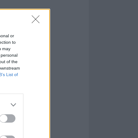
sonal or
ection to
ou may
 personal
out of the
 downstream
B’s List of