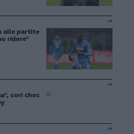
 alle partite
o ridere"
a", cori choc
by