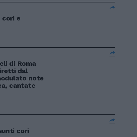
 cori e
oeli di Roma
iretti dal
modulato note
ica, cantate
sunti cori