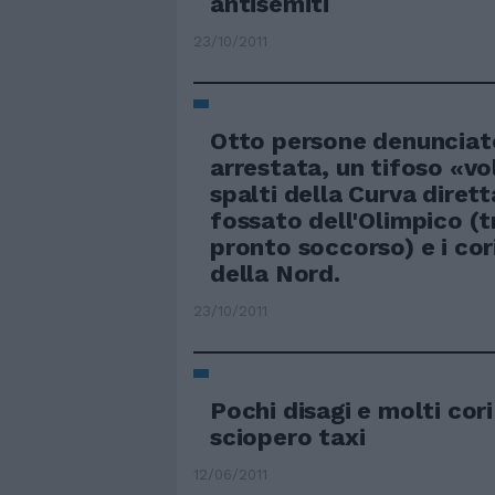
antisemiti
23/10/2011
Otto persone denunciate
arrestata, un tifoso «vo
spalti della Curva diret
fossato dell'Olimpico (t
pronto soccorso) e i cor
della Nord.
23/10/2011
Pochi disagi e molti cori
sciopero taxi
12/06/2011