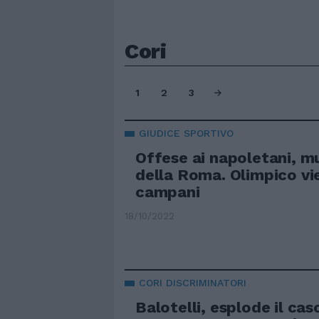
Cori
1
2
3
GIUDICE SPORTIVO
Offese ai napoletani, mul
della Roma. Olimpico vi
campani
18/10/2022
CORI DISCRIMINATORI
Balotelli, esplode il ca