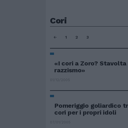
Cori
1
2
3
«I cori a Zoro? Stavolta
razzismo»
01/12/2005
Pomeriggio goliardico t
cori per i propri idoli
07/01/2005