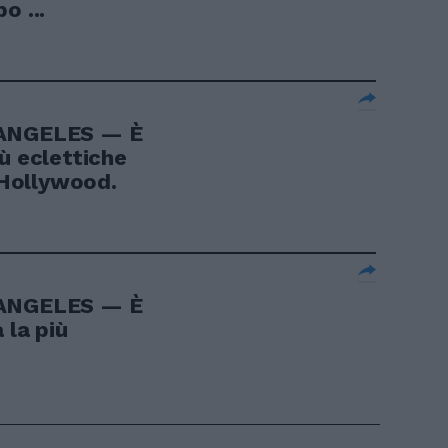
o ...
 ANGELES — È
ù eclettiche
a Hollywood.
 ANGELES — È
 la più