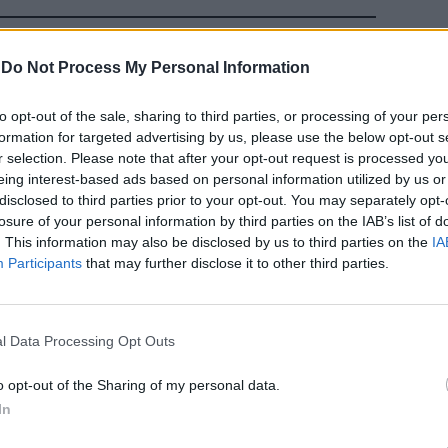
 ANGELES —
-
Do Not Process My Personal Information
bblicitario, i
to opt-out of the sale, sharing to third parties, or processing of your per
formation for targeted advertising by us, please use the below opt-out s
r selection. Please note that after your opt-out request is processed y
eing interest-based ads based on personal information utilized by us or
disclosed to third parties prior to your opt-out. You may separately opt-
losure of your personal information by third parties on the IAB’s list of
 ANGELES —
. This information may also be disclosed by us to third parties on the
IA
là delle mode e
Participants
that may further disclose it to other third parties.
o ...
l Data Processing Opt Outs
o opt-out of the Sharing of my personal data.
 ANGELES — A
In
 set con le