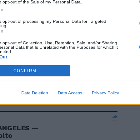
o opt-out of the Sale of my Personal Data.
In
to opt-out of processing my Personal Data for Targeted
ing.
In
È la Lazio
o opt-out of Collection, Use, Retention, Sale, and/or Sharing
ersonal Data that Is Unrelated with the Purposes for which it
lected.
Out
CONFIRM
 CC
Data Deletion
Data Access
Privacy Policy
 ANGELES —
olto