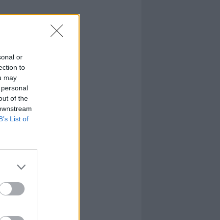
sonal or
ection to
ou may
 personal
out of the
 downstream
B’s List of