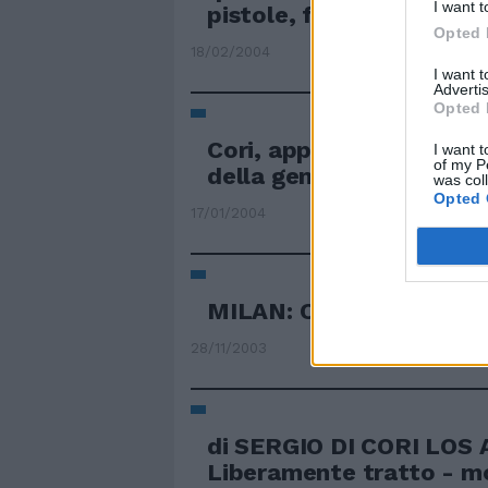
I want t
pistole, finte, usate ...
Opted 
18/02/2004
I want 
Advertis
Opted 
Cori, applausi e lacrime 
I want t
of my P
della gente
was col
Opted 
17/01/2004
MILAN: CORI CONTRO I
28/11/2003
di SERGIO DI CORI LOS
Liberamente tratto - m