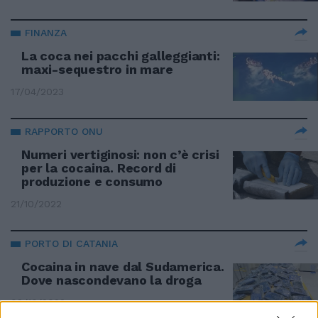
FINANZA
La coca nei pacchi galleggianti:
maxi-sequestro in mare
17/04/2023
RAPPORTO ONU
Numeri vertiginosi: non c’è crisi
per la cocaina. Record di
produzione e consumo
21/10/2022
PORTO DI CATANIA
Cocaina in nave dal Sudamerica.
Dove nascondevano la droga
08/10/2022