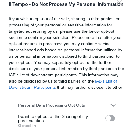
Il Tempo -
Do Not Process My Personal Information
MORABITO
If you wish to opt-out of the sale, sharing to third parties, or
Il superlatitante della
Ndrangheta estradato: a Roma il
processing of your personal or sensitive information for
re della cocaina
targeted advertising by us, please use the below opt-out
section to confirm your selection. Please note that after your
07/07/2022
opt-out request is processed you may continue seeing
interest-based ads based on personal information utilized by
us or personal information disclosed to third parties prior to
TERAPIA INTENSIVA
your opt-out. You may separately opt-out of the further
Lesioni cerebrali e positiva alla
disclosure of your personal information by third parties on the
cocaina: bimba di 6 mesi in
IAB’s list of downstream participants. This information may
ospedale da giorni
also be disclosed by us to third parties on the
IAB’s List of
Downstream Participants
that may further disclose it to other
27/05/2022
third parties.
TOR BELLA MONACA
Personal Data Processing Opt Outs
Hashish, cocaina e eroina,
I want to opt-out of the Sharing of my
pusher condannati a 150 anni di
personal data.
galera
Opted In