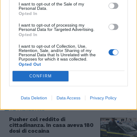
20/05/2022
I want to opt-out of the Sale of my
Personal Data.
Opted In
ARRESTATO
I want to opt-out of processing my
Al porto di Olbia con il camper
Personal Data for Targeted Advertising.
carico di cocaina: sequestro
Opted In
record della Finanza
I want to opt-out of Collection, Use,
04/04/2022
Retention, Sale, and/or Sharing of my
Personal Data that Is Unrelated with the
Purposes for which it was collected.
Opted Out
REGINA COELI
Porta al detenuto i pantaloni
CONFIRM
con "sorpresa", arrestata donna
26/11/2021
Data Deletion
Data Access
Privacy Policy
AL PRENESTINO
Pusher col reddito di
cittadinanza. In casa aveva 180
dosi di cocaina