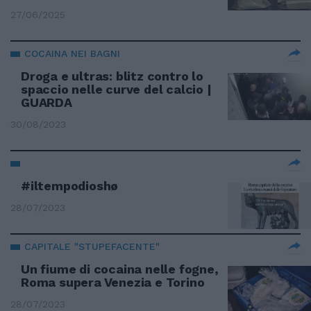
27/06/2025
COCAINA NEI BAGNI
Droga e ultras: blitz contro lo
spaccio nelle curve del calcio |
GUARDA
30/08/2023
#iltempodioshø
28/07/2023
CAPITALE "STUPEFACENTE"
Un fiume di cocaina nelle fogne,
Roma supera Venezia e Torino
28/07/2023