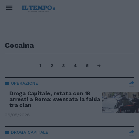
Cocaina
1
2
3
4
5
OPERAZIONE
Droga Capitale, retata con 18
arresti a Roma: sventata la faida
tra clan
06/05/2026
DROGA CAPITALE