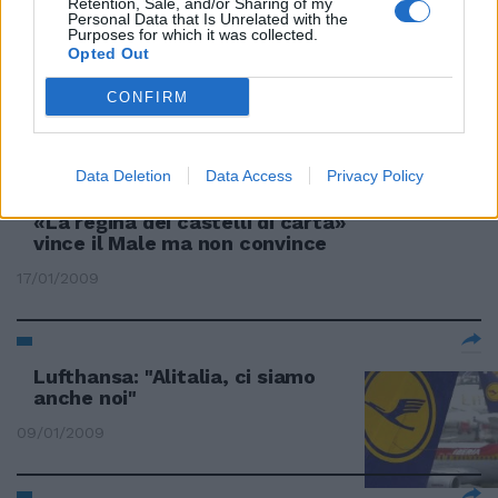
Retention, Sale, and/or Sharing of my
Personal Data that Is Unrelated with the
Purposes for which it was collected.
Opted Out
Alla contessa piace il vino dei
Castelli
CONFIRM
02/04/2009
Data Deletion
Data Access
Privacy Policy
«La regina dei castelli di carta»
vince il Male ma non convince
17/01/2009
Lufthansa: "Alitalia, ci siamo
anche noi"
09/01/2009