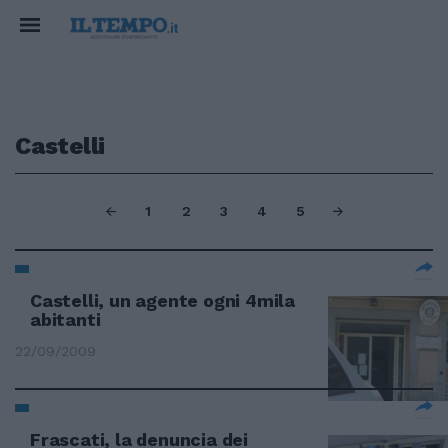
Castelli
1
2
3
4
5
Castelli, un agente ogni 4mila
abitanti
22/09/2009
Frascati, la denuncia dei