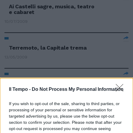
Ai Castelli sagre, musica, teatro
e cabaret
10/07/2009
Terremoto, la Capitale trema
13/05/2009
Ai Castelli fettuccine e santi
patroni
Il Tempo -
Do Not Process My Personal Information
03/05/2009
If you wish to opt-out of the sale, sharing to third parties, or
processing of your personal or sensitive information for
targeted advertising by us, please use the below opt-out
section to confirm your selection. Please note that after your
Ecco la nuova mappa sismica
opt-out request is processed you may continue seeing