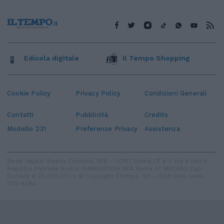
Edicola digitale
Il Tempo Shopping
Cookie Policy
Privacy Policy
Condizioni Generali
Contatti
Pubblicità
Credits
Modello 231
Preferenze Privacy
Assistenza
Sede legale: Piazza Colonna, 366 - 00187 Roma CF e P. Iva e Iscriz.
Registro Imprese Roma: 13486391009 REA Roma n° 1450962 Cap.
Sociale € 25.000,00 i.v. © Copyright IlTempo. Srl - ISSN (sito web):
1721-4084
TORNA SU