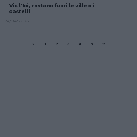
Via l'Ici, restano fuori le ville e i
castelli
24/04/2008
1
2
3
4
5