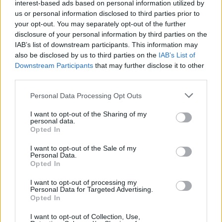
26/04/2009
interest-based ads based on personal information utilized by
us or personal information disclosed to third parties prior to
your opt-out. You may separately opt-out of the further
disclosure of your personal information by third parties on the
Il sottosegretario Castelli
IAB’s list of downstream participants. This information may
«Pedaggio anche sul Raccordo»
also be disclosed by us to third parties on the
IAB’s List of
Downstream Participants
that may further disclose it to other
26/04/2009
third parties.
Personal Data Processing Opt Outs
Ai Castelli Romani barbecue
I want to opt-out of the Sharing of my
personal data.
all'aperto
Opted In
19/04/2009
I want to opt-out of the Sale of my
Personal Data.
Opted In
Abusivismo, demolito edificio
I want to opt-out of processing my
Personal Data for Targeted Advertising.
costruito in area sismica
Opted In
19/04/2009
I want to opt-out of Collection, Use,