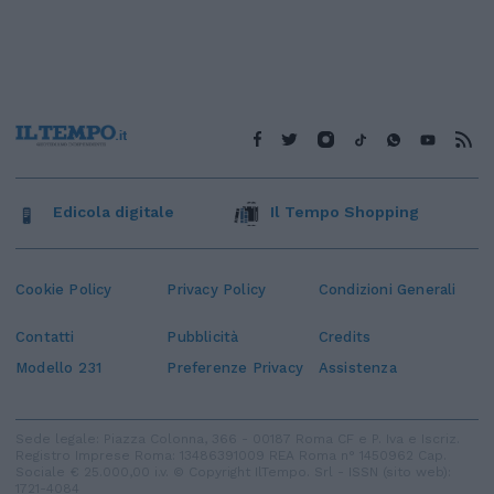
Edicola digitale
Il Tempo Shopping
Cookie Policy
Privacy Policy
Condizioni Generali
Contatti
Pubblicità
Credits
Modello 231
Preferenze Privacy
Assistenza
Sede legale: Piazza Colonna, 366 - 00187 Roma CF e P. Iva e Iscriz.
Registro Imprese Roma: 13486391009 REA Roma n° 1450962 Cap.
Sociale € 25.000,00 i.v. © Copyright IlTempo. Srl - ISSN (sito web):
1721-4084