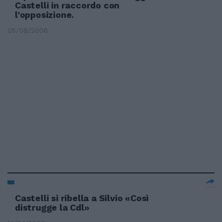
Castelli in raccordo con
l'opposizione.
05/08/2006
Castelli si ribella a Silvio «Così
distrugge la Cdl»