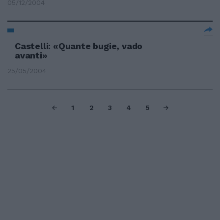
05/12/2004
Castelli: «Quante bugie, vado
avanti»
25/05/2004
1
2
3
4
5