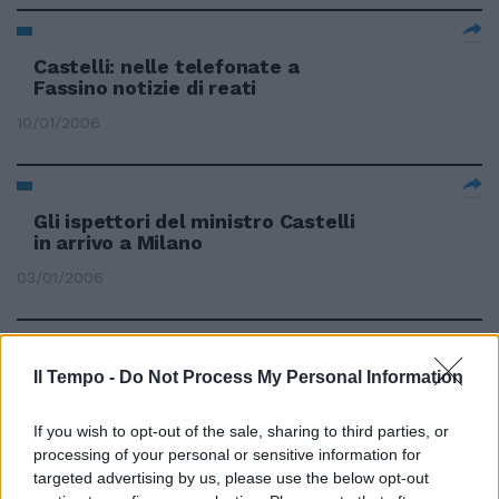
Castelli: nelle telefonate a
Fassino notizie di reati
10/01/2006
Gli ispettori del ministro Castelli
in arrivo a Milano
03/01/2006
Castelli non ricorre
Il Tempo -
Do Not Process My Personal Information
19/12/2005
If you wish to opt-out of the sale, sharing to third parties, or
processing of your personal or sensitive information for
targeted advertising by us, please use the below opt-out