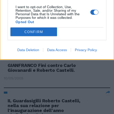
I want to opt-out of Collection, Use,
06/07/2005
Retention, Sale, and/or Sharing of my
Personal Data that Is Unrelated with the
Purposes for which it was collected.
Opted Out
Castelli attacca il Csm, Rognoni
CONFIRM
non ci sta
07/06/2005
Data Deletion
Data Access
Privacy Policy
GIANFRANCO Fini contro Carlo
Giovanardi e Roberto Castelli.
10/05/2005
IL Guardasigilli Roberto Castelli,
nella sua relazione per
l'inaugurazione dell'anno