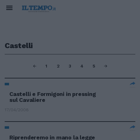
Castelli
1
2
3
4
5
Castelli e Formigoni in pressing
sul Cavaliere
17/04/2008
Riprenderemo in mano la legge