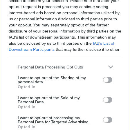
section to confirm your selection. Please note that after your
CASTELLI: «SI INFORMINO
opt-out request is processed you may continue seeing
MEGLIO»
interest-based ads based on personal information utilized by
02/10/2005
us or personal information disclosed to third parties prior to
your opt-out. You may separately opt-out of the further
disclosure of your personal information by third parties on the
IAB’s list of downstream participants. This information may
Castelli: indagini sulla fuga di
also be disclosed by us to third parties on the
IAB’s List of
notizie Maroni: fatto grave
Downstream Participants
that may further disclose it to other
third parties.
27/07/2005
Personal Data Processing Opt Outs
I want to opt-out of the Sharing of my
personal data.
Giustizia, passa la Riforma di
Opted In
Castelli
I want to opt-out of the Sale of my
20/07/2005
Personal Data.
Opted In
I want to opt-out of processing my
Personal Data for Targeted Advertising.
Castelli gioca la sua «partita
Opted In
doppia»