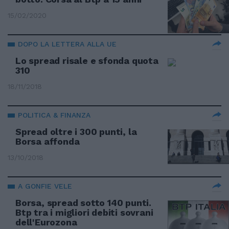
15/02/2020
DOPO LA LETTERA ALLA UE
Lo spread risale e sfonda quota
310
18/11/2018
POLITICA & FINANZA
Spread oltre i 300 punti, la
Borsa affonda
13/10/2018
A GONFIE VELE
Borsa, spread sotto 140 punti.
Btp tra i migliori debiti sovrani
dell'Eurozona