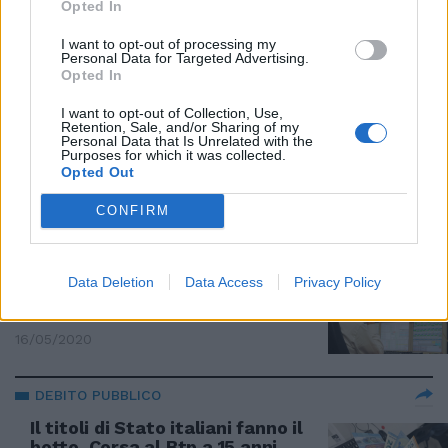
19/05/2020
Opted In
I want to opt-out of processing my
Personal Data for Targeted Advertising.
PER FINANZIARE L'EMERGENZA
Opted In
L'asta dei Btp Italia parte a
razzo. Salvini: "È la prova che il
I want to opt-out of Collection, Use,
Retention, Sale, and/or Sharing of my
Mes non serve, fiducia agli
Personal Data that Is Unrelated with the
italiani"
Purposes for which it was collected.
Opted Out
18/05/2020
CONFIRM
LE ASTE DEL TESORO
Corsa ai titoli di Stato. Non li
Data Deletion
Data Access
Privacy Policy
vuole nessuno, ma li comprano
tutti
16/05/2020
DEBITO PUBBLICO
Il titoli di Stato italiani fanno il
botto. Corsa al Btp a 15 anni