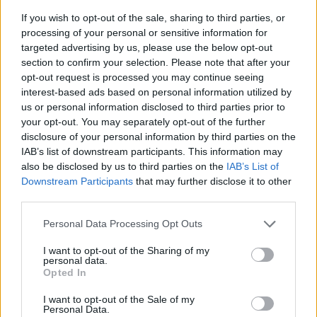
Il Btp Futura fa flop. Gli italiani
non si fidano più di Conte e
If you wish to opt-out of the sale, sharing to third parties, or
Gualtieri
processing of your personal or sensitive information for
targeted advertising by us, please use the below opt-out
13/11/2020
section to confirm your selection. Please note that after your
opt-out request is processed you may continue seeing
INVESTIMENTI E RISPARMIO
interest-based ads based on personal information utilized by
us or personal information disclosed to third parties prior to
Un premio fino al 3% per chi
your opt-out. You may separately opt-out of the further
compra il nuovo Btp Futura
disclosure of your personal information by third parties on the
19/06/2020
IAB’s list of downstream participants. This information may
also be disclosed by us to third parties on the
IAB’s List of
Downstream Participants
that may further disclose it to other
NON CI SONO PIÙ SCUSE
third parties.
Adesso pagate
Personal Data Processing Opt Outs
21/05/2020
I want to opt-out of the Sharing of my
personal data.
Opted In
RISPARMIO
I Btp Italia partono col botto
I want to opt-out of the Sale of my
Personal Data.