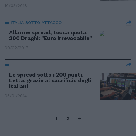
16/03/2018
ITALIA SOTTO ATTACCO
Allarme spread, tocca quota
200 Draghi: "Euro irrevocabile"
09/02/2017
Lo spread sotto i 200 punti.
Letta: grazie al sacrificio degli
italiani
05/01/2014
1
2