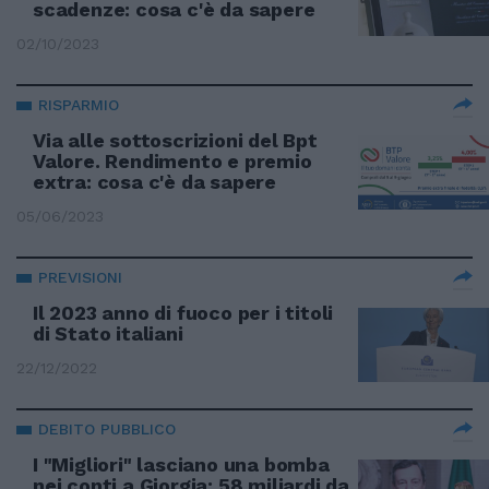
scadenze: cosa c'è da sapere
02/10/2023
RISPARMIO
Via alle sottoscrizioni del Bpt
Valore. Rendimento e premio
extra: cosa c'è da sapere
05/06/2023
PREVISIONI
Il 2023 anno di fuoco per i titoli
di Stato italiani
22/12/2022
DEBITO PUBBLICO
I "Migliori" lasciano una bomba
nei conti a Giorgia: 58 miliardi da