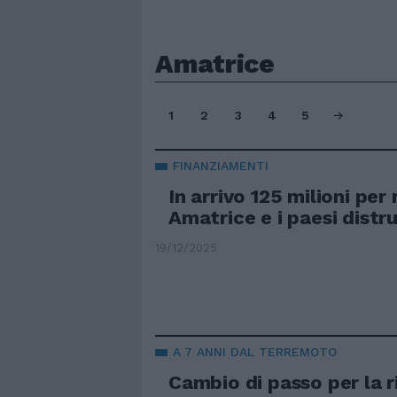
Amatrice
1
2
3
4
5
FINANZIAMENTI
In arrivo 125 milioni per 
Amatrice e i paesi distru
19/12/2025
A 7 ANNI DAL TERREMOTO
Cambio di passo per la r