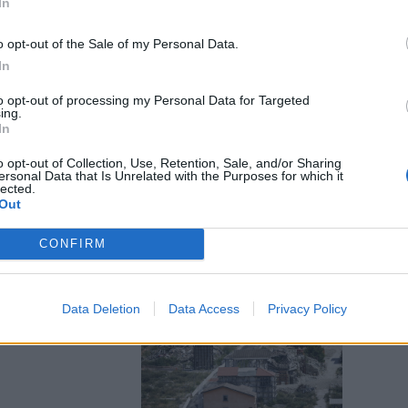
In
o opt-out of the Sale of my Personal Data.
In
to opt-out of processing my Personal Data for Targeted
e case di
ing.
bbricati
In
o opt-out of Collection, Use, Retention, Sale, and/or Sharing
ersonal Data that Is Unrelated with the Purposes for which it
lected.
Out
CONFIRM
matrice:
Data Deletion
Data Access
Privacy Policy
contributi non