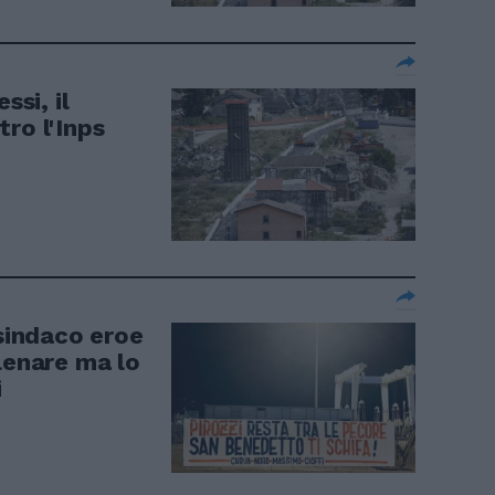
ssi, il
ro l'Inps
 sindaco eroe
lenare ma lo
i