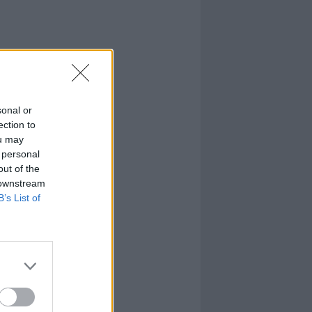
sonal or
ection to
ou may
 personal
out of the
 downstream
B’s List of