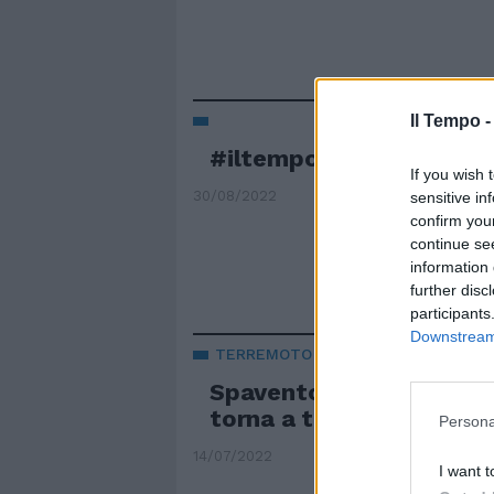
Il Tempo 
#iltempodioshø
If you wish 
30/08/2022
sensitive in
confirm you
continue se
information 
further disc
participants
Downstream 
TERREMOTO
Spavento ad Amatrice: n
torna a tremare tutto
Persona
14/07/2022
I want t