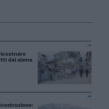
ricostruire
tti dal sisma
icostruzione: