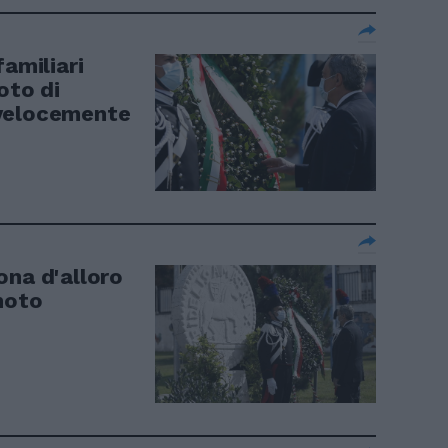
familiari
oto di
 velocemente
ona d'alloro
moto