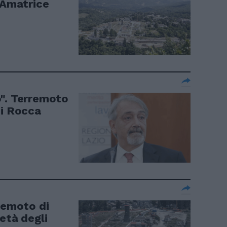
 Amatrice
o". Terremoto
di Rocca
remoto di
età degli