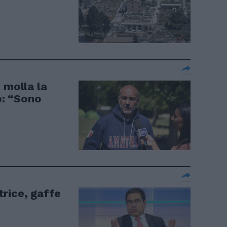
 molla la
o: “Sono
rice, gaffe