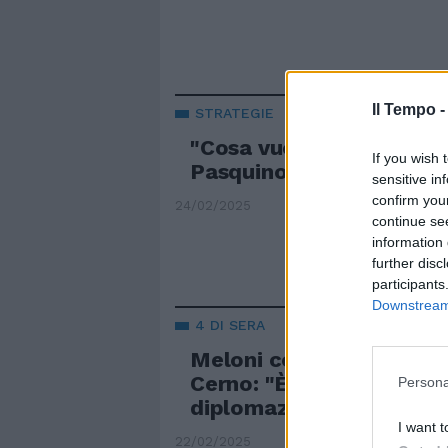
Il Tempo 
STRATEGIE
"Cosa vuole fare in Euro
If you wish 
Pasquino rivela il proge
sensitive in
confirm you
24/02/2025
continue se
information 
further disc
participants
Downstream 
4 DI SERA
Meloni con gli Usa per l
Cerno: "È la prima regol
Persona
diplomazia"
I want t
22/02/2025