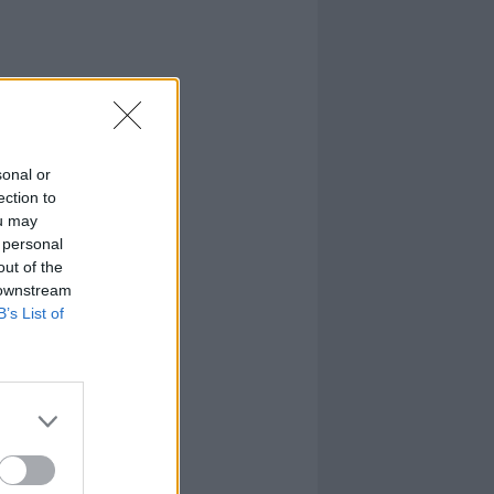
sonal or
ection to
ou may
 personal
out of the
 downstream
B’s List of