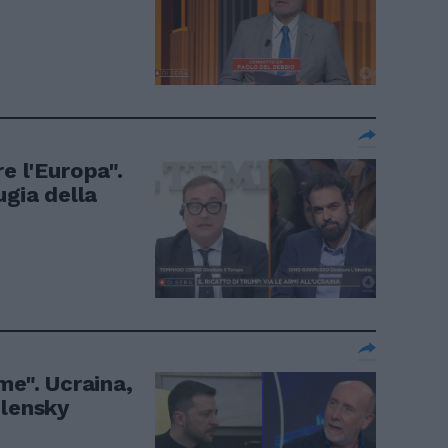
e l'Europa".
ugia della
me". Ucraina,
elensky