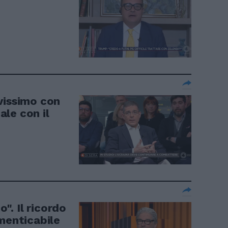
vissimo con
le con il
o". Il ricordo
menticabile