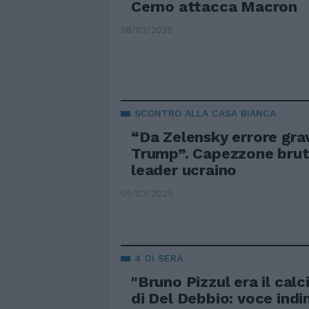
Cerno attacca Macron
08/03/2025
SCONTRO ALLA CASA BIANCA
“Da Zelensky errore gra
Trump”. Capezzone bruta
leader ucraino
05/03/2025
4 DI SERA
"Bruno Pizzul era il calci
di Del Debbio: voce indi