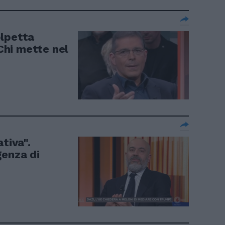
olpetta
 Chi mette nel
tiva".
genza di