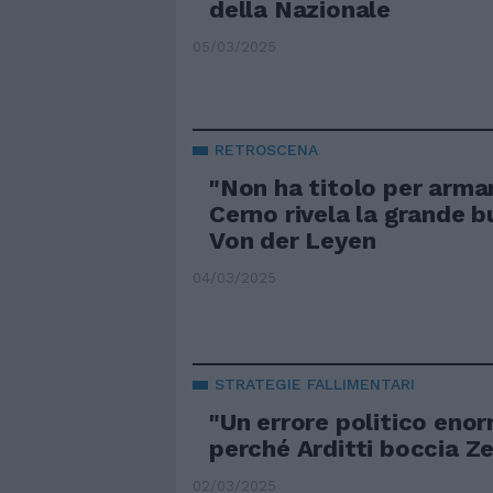
della Nazionale
05/03/2025
RETROSCENA
"Non ha titolo per armar
Cerno rivela la grande b
Von der Leyen
04/03/2025
STRATEGIE FALLIMENTARI
"Un errore politico enor
perché Arditti boccia Z
02/03/2025