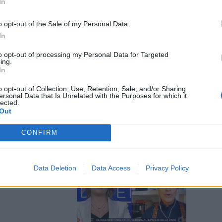
In
o opt-out of the Sale of my Personal Data.
In
to opt-out of processing my Personal Data for Targeted
referisco non
ing.
In
l vertice di
o opt-out of Collection, Use, Retention, Sale, and/or Sharing
ersonal Data that Is Unrelated with the Purposes for which it
lected.
Out
CONFIRM
ampini
Data Deletion
Data Access
Privacy Policy
i