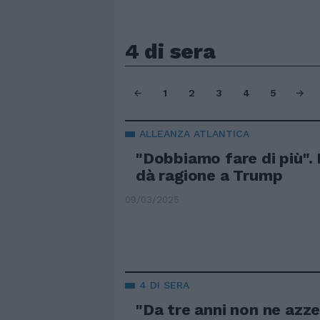
4 di sera
1
2
3
4
5
ALLEANZA ATLANTICA
"Dobbiamo fare di più". 
dà ragione a Trump
09/03/2025
4 DI SERA
"Da tre anni non ne azze