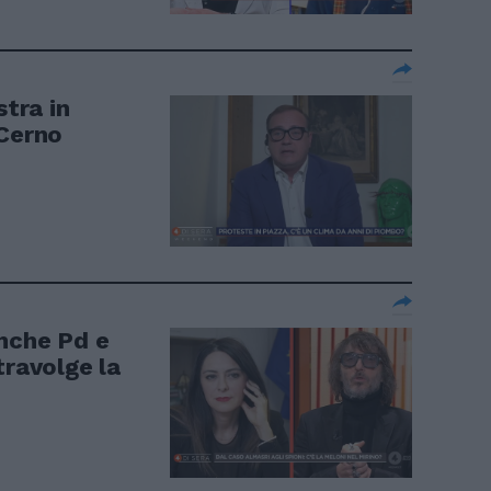
stra in
 Cerno
anche Pd e
travolge la