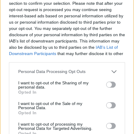
19 pollici delle versioni top di gamma sono
section to confirm your selection. Please note that after your
nuovi e hanno proprietà aerodinamiche
opt-out request is processed you may continue seeing
interest-based ads based on personal information utilized by
ottimizzate. Per le versioni Acenta e N-
us or personal information disclosed to third parties prior to
Connecta, è inoltre disponibile una nuova
your opt-out. You may separately opt-out of the further
opzione di pneumatici a bassa resistenza di
disclosure of your personal information by third parties on the
rotolamento per cerchi da 17 pollici.
IAB’s list of downstream participants. This information may
also be disclosed by us to third parties on the
IAB’s List of
Nissan Juke è dotata di due opzioni di
Downstream Participants
that may further disclose it to other
propulsione: Hybrid e DIG-T. Il propulsore
third parties.
Hybrid di JUKE è composto da un motore
Personal Data Processing Opt Outs
Nissan a combustione interna di nuova
generazione, appositamente sviluppato, che
I want to opt-out of the Sharing of my
eroga una potenza di 69 kW (94 CV) e una
personal data.
Opted In
coppia di 148 Nm. Il motore elettrico
principale, anche questo Nissan, ha una
I want to opt-out of the Sale of my
potenza di 36 kW (49 CV) e una coppia di 205
Personal Data.
Opted In
Nm. Il propulsore è completato da uno
starter/generatore (motore elettrico
I want to opt-out of processing my
secondario) ad alta tensione da 15kW, un
Personal Data for Targeted Advertising.
Opted In