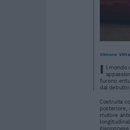
Simone Vitt
I
l mondo d
appassion
furono entu
dal debutto
Costruita c
posteriore,
motore ante
longitudinal
giapponese 