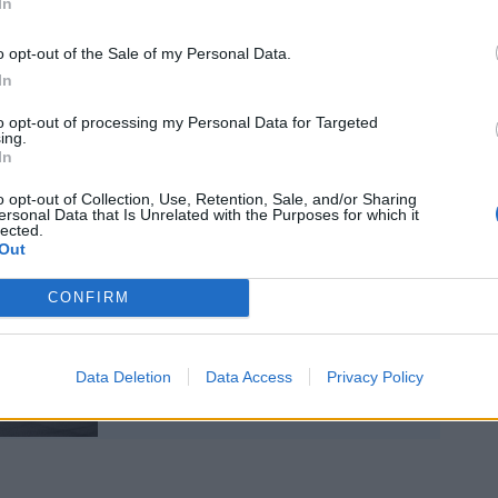
In
totale di MX-5 sono stati venduti in Nord
 il nome Mazda Miata, seguita
o opt-out of the Sale of my Personal Data.
, in cui 391.503 appassionati hanno
In
 una Mazda MX-5. Sul mercato giapponese
immatricolate 225.510 unità di questa
to opt-out of processing my Personal Data for Targeted
on l’iconica denominazione di Mazda
ing.
In
nizialmente nota come Eunos Roadster).
o opt-out of Collection, Use, Retention, Sale, and/or Sharing
ersonal Data that Is Unrelated with the Purposes for which it
lected.
Out
CLE, tutto il fascino del
coupé
CONFIRM
Data Deletion
Data Access
Privacy Policy