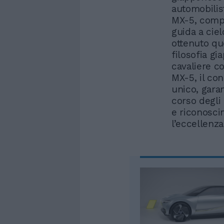
automobilis
MX-5, compat
guida a cie
ottenuto qu
filosofia gi
cavaliere c
MX-5, il co
unico, garan
corso degli
e riconosci
l’eccellenza