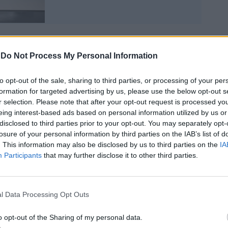
-
Do Not Process My Personal Information
on ne ha mai abbastanza della Mazda MX-
to opt-out of the sale, sharing to third parties, or processing of your per
formation for targeted advertising by us, please use the below opt-out s
cere di guida e design iconico, la Mazda
r selection. Please note that after your opt-out request is processed y
to uno sviluppo continuo attraverso
eing interest-based ads based on personal information utilized by us or
razioni “(“NA”, “NB”, “NC” e ora “ND”).
disclosed to third parties prior to your opt-out. You may separately opt-
erazione della Mazda MX-5, dal 2016,
losure of your personal information by third parties on the IAB’s list of
egalare gioia agli appassionati della guida
. This information may also be disclosed by us to third parties on the
IA
rta, con la versione RF caratterizzata da un
Participants
that may further disclose it to other third parties.
e design fastback e da un sistema di tetto
gabile ad azionamento elettrico, insieme al
dster con capote morbida. La produzione
l Data Processing Opt Outs
a Mazda MX-5 presso lo stabilimento di
oshima, ha appena raggiunto il record di
o opt-out of the Sharing of my personal data.
ità: 533.301esemplari (oltre il 40%) della