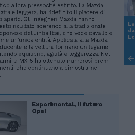
tico allora pressoché estinto. La Mazda
ta e leggera, ha ridefinito il piacere di
lo aperto. Gli ingegneri Mazda hanno
Le
esto risultato aderendo alla tradizionale
da
apponese del Jinba Ittai, che vede cavallo e
Rudy Giuliani a Come States?
Le
ome un’unica entità. Applicata alla Mazda
Trump, Meloni e la strategia
nducente e la vettura formano un legame
americana
tendo equilibrio, agilità e leggerezza. Nel
 anni la MX-5 ha ottenuto numerosi premi
menti, che continuano a dimostrarne
.
Experimental, il futuro
Opel