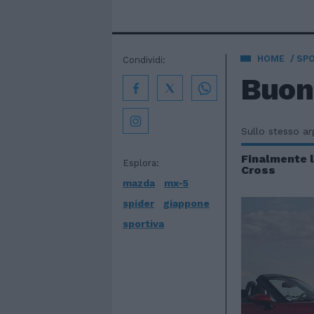
HOME
SP
Condividi:
Buon
Sullo stesso a
Finalmente l
Esplora:
Cross
mazda
mx-5
spider
giappone
sportiva