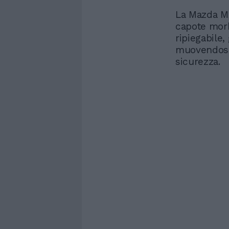
La Mazda MX
capote morb
ripiegabile
muovendosi 
sicurezza.