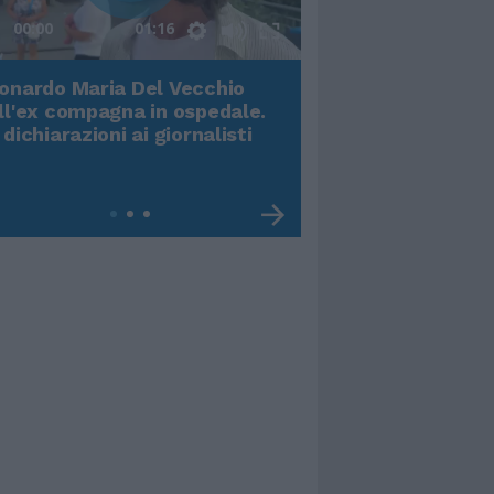
00:00
01:16
onardo Maria Del Vecchio
Terremoto, viene g
ll'ex compagna in ospedale.
video impressiona
 dichiarazioni ai giornalisti