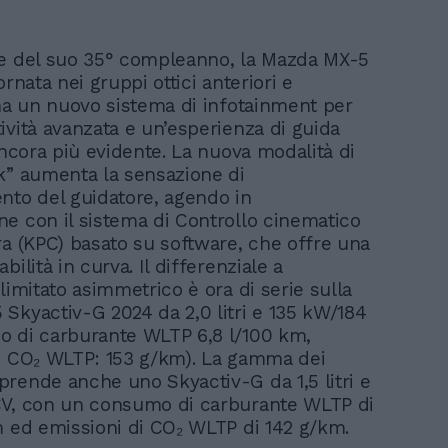
e del suo 35° compleanno, la Mazda MX-5
ornata nei gruppi ottici anteriori e
 ha un nuovo sistema di infotainment per
ività avanzata e un’esperienza di guida
ancora più evidente. La nuova modalità di
k” aumenta la sensazione di
nto del guidatore, agendo in
e con il sistema di Controllo cinematico
ra (KPC) basato su software, che offre una
bilità in curva. Il differenziale a
limitato asimmetrico è ora di serie sulla
Skyactiv-G 2024 da 2,0 litri e 135 kW/184
 di carburante WLTP 6,8 l/100 km,
i CO₂ WLTP: 153 g/km). La gamma dei
rende anche uno Skyactiv-G da 1,5 litri e
CV, con un consumo di carburante WLTP di
m ed emissioni di CO₂ WLTP di 142 g/km.