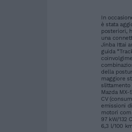
In occasion
è stata aggi
posteriori,
una connett
Jinba Ittai 
guida “Trac
coinvolgime
combinazion
della postu
maggiore sta
slittamento 
Mazda MX-5 
CV (consumo
emissioni d
motori comp
97 kW/132 
6,3 l/100 k