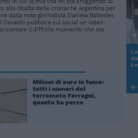
to in cui la mia vita mi sta sfuggendo di
to alla ribalta delle cronache argentina per
ne dalla nota giornalista Daniela Ballester,
l Osvaldo pubblica sui social un video-
accontare il difficile momento che sta
Le
da
Rudy Giuliani a Come States?
Le
Trump, Meloni e la strategia
americana
Milioni di euro in fumo:
tutti i numeri del
terremoto Ferragni,
quanto ha perso