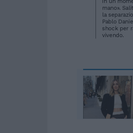
in un momen
mano». Sali
la separazio
Pablo Danie
shock per r
vivendo.