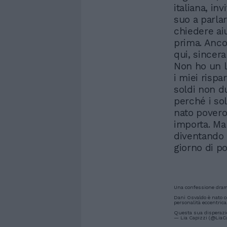
italiana, in
suo a parlar
chiedere ai
prima. Anco
qui, sincer
Non ho un l
i miei risp
soldi non d
perché i so
nato povero
importa. Ma
diventando 
giorno di p
Una confessione dramm
Dani Osvaldo è nato c
personalità eccentric
Questa sua disperazio
— Lia Capizzi (@LiaC