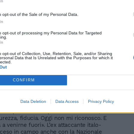
In
o opt-out of the Sale of my Personal Data.
In
Dopo Muschio Selvaggio
nuovi guai per Medy
to opt-out of processing my Personal Data for Targeted
ing.
Cartier: finito in carcere
In
o opt-out of Collection, Use, Retention, Sale, and/or Sharing
ersonal Data that Is Unrelated with the Purposes for which it
lected.
Out
CONFIRM
Data Deletion
Data Access
Privacy Policy
rda il suo passato da calciatore di alto
ro una persona completamente diversa,
urezza, fiducia. Oggi non mi riconosco. E
a a venirne fuori». L’ex attaccante italo-
sceso in campo anche con la Nazionale