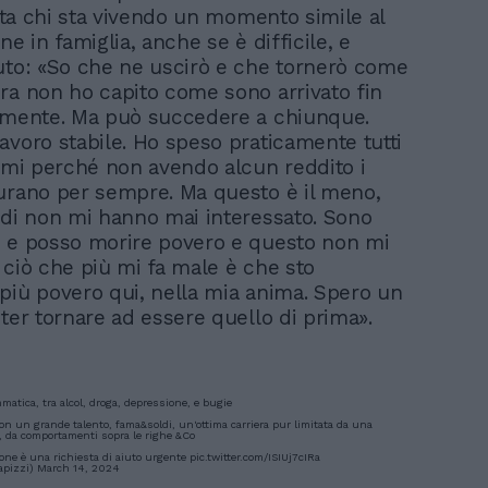
vita chi sta vivendo un momento simile al
ne in famiglia, anche se è difficile, e
uto: «So che ne uscirò e che tornerò come
ra non ho capito come sono arrivato fin
amente. Ma può succedere a chiunque.
avoro stabile. Ho speso praticamente tutti
armi perché non avendo alcun reddito i
urano per sempre. Ma questo è il meno,
ldi non mi hanno mai interessato. Sono
 e posso morire povero e questo non mi
 ciò che più mi fa male è che sto
più povero qui, nella mia anima. Spero un
oter tornare ad essere quello di prima».
atica, tra alcol, droga, depressione, e bugie
on un grande talento, fama&soldi, un'ottima carriera pur limitata da una
a, da comportamenti sopra le righe &Co
ne è una richiesta di aiuto urgente
pic.twitter.com/ISIUj7cIRa
apizzi)
March 14, 2024