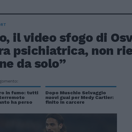
ORT
o, il video sfogo di O
ra psichiatrica, non ri
ne da solo”
rgomento:
ro in fumo: tutti
Dopo Muschio Selvaggio
 terremoto
nuovi guai per Medy Cartier:
anto ha perso
finito in carcere