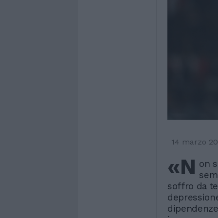
14 marzo 2
«N
on s
semp
soffro da t
depressione
dipendenze,