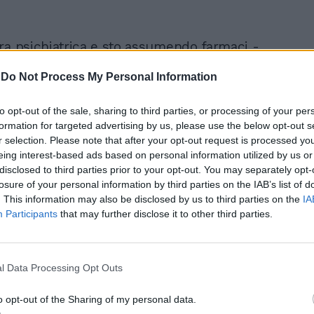
ra psichiatrica e sto assumendo farmaci -
 38enne ex attaccante, ritiratosi nel 2020 e
-
Do Not Process My Personal Information
lia con le maglie di Atalanta, Fiorentina,
e Inter -. Soffro di mancanza di
depressione. Le mie dipendenze dovute
to opt-out of the sale, sharing to third parties, or processing of your per
mi hanno portato all’autodistruzione e
formation for targeted advertising by us, please use the below opt-out s
r selection. Please note that after your opt-out request is processed y
 anche le persone intorno a me. Vivo
eing interest-based ads based on personal information utilized by us or
e da solo, chiuso in casa. Non esco, non
disclosed to third parties prior to your opt-out. You may separately opt-
 di produttivo nella mia vita e a volte non
losure of your personal information by third parties on the IAB’s list of
voglia di alzarmi dal letto. Perché vi dico
. This information may also be disclosed by us to third parties on the
IA
o? Penso che sia l’unico modo per uscirne,
Participants
that may further disclose it to other third parties.
e le persone sappiano davvero cosa mi sta
È difficile uscirne, ricado nelle
e mi isolo dalle persone che amo. Ed è
l Data Processing Opt Outs
cile per me andare avanti».
o opt-out of the Sharing of my personal data.