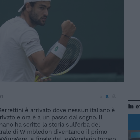
a
a
21
a
In 
Berrettini è arrivato dove nessun italiano è
rivato e ora è a un passo dal sogno. Il
ano ha scritto la storia sull’erba del
rale di Wimbledon diventando il primo
aggiungere la finale del leggendario torneo