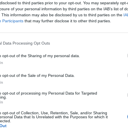
 sempre a giocare una finale Slam dopo
disclosed to third parties prior to your opt-out. You may separately opt-
tefani, Nicola Pietrangeli e Adriano
losure of your personal information by third parties on the IAB’s list of
. This information may also be disclosed by us to third parties on the
IA
 attende il vincente dell’altra semifinale
Participants
that may further disclose it to other third parties.
o, numero uno del mondo, Novak Djokovic e
Denis Shapovalov. Il match di finale si
menica, poco prima della finale degli
 tra Italia e Inghilterra.
l Data Processing Opt Outs
o opt-out of the Sharing of my personal data.
In
o opt-out of the Sale of my Personal Data.
In
Rai senza Rimedio,
ridateci Bruno Pizzul!
to opt-out of processing my Personal Data for Targeted
Social impazziti ma il
ing.
In
telecronista gela tutti
o opt-out of Collection, Use, Retention, Sale, and/or Sharing
ersonal Data that Is Unrelated with the Purposes for which it
lected.
Out