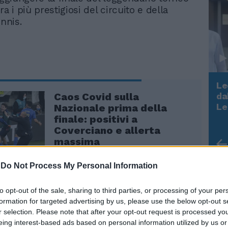
ra i più prestigiosi del circuito e della
ennis.
Le
Caos Covid sulla
da
Rudy Giuliani a Come States?
Le
Nazionale prima della
Trump, Meloni e la strategia
finale: positivi a
americana
Coverciano e allerta
massima
-
Do Not Process My Personal Information
to opt-out of the sale, sharing to third parties, or processing of your per
n semifinale ha sconfitto il polacco Hubert
formation for targeted advertising by us, please use the below opt-out s
ta di serie numero 14 del tabellone, con il
r selection. Please note that after your opt-out request is processed y
i 6-3 6-0 6-7 6-4.Il romano è il quarto
eing interest-based ads based on personal information utilized by us or