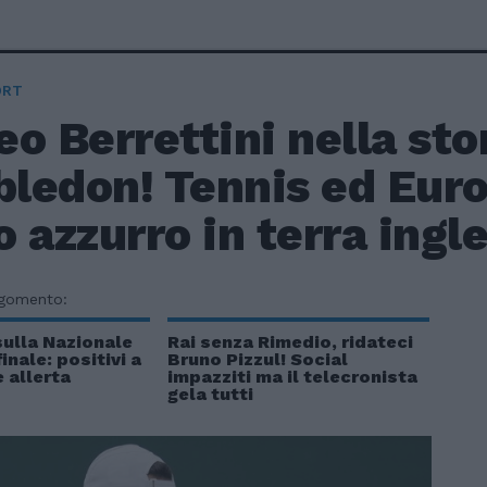
ORT
o Berrettini nella stor
ledon! Tennis ed Euro
 azzurro in terra ingl
rgomento:
sulla Nazionale
Rai senza Rimedio, ridateci
inale: positivi a
Bruno Pizzul! Social
 allerta
impazziti ma il telecronista
gela tutti