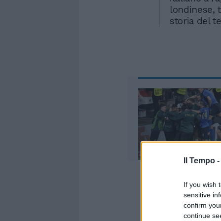
londinese, t
storia del t
Il Tempo 
If you wish 
Berrettini i
sensitive in
Hurkacz, tes
confirm you
punteggio d
continue se