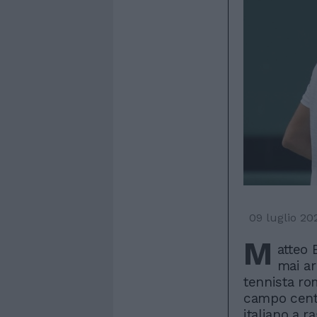
09 luglio 20
M
atteo 
mai ar
tennista rom
campo cent
italiano a r