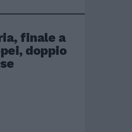
ia, finale a
pei, doppio
ese