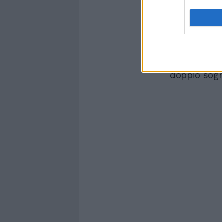
"Domenica sa
Porterò la 
Wimbledon,
meglio", ha 
doppio sogn