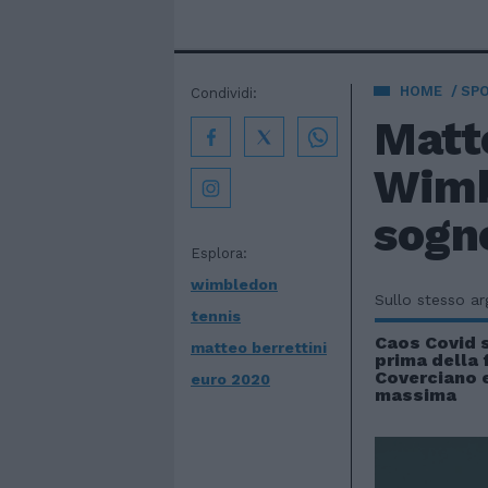
HOME
SP
Condividi:
Matte
Wimb
sogno
Esplora:
wimbledon
Sullo stesso a
tennis
Caos Covid 
matteo berrettini
prima della f
Coverciano e
euro 2020
massima