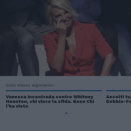
Sullo stesso argomento:
Vanessa Incontrada contro Whitney
Ascolti tv,
Houston, chi vince la sfida. Bene Chi
Debbio-For
l'ha visto