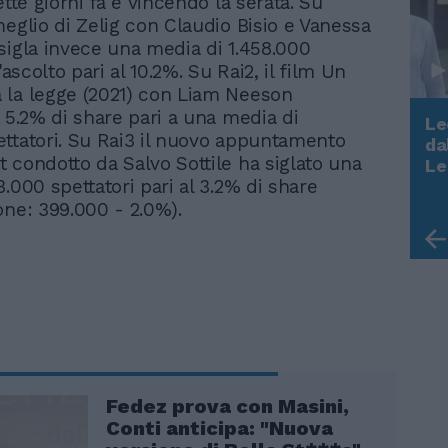
ette giorni fa e vincendo la serata. Su
meglio di Zelig con Claudio Bisio e Vanessa
sigla invece una media di 1.458.000
l'ascolto pari al 10.2%. Su Rai2, il film Un
la legge (2021) con Liam Neeson
l 5.2% di share pari a una media di
Le
ttatori. Su Rai3 il nuovo appuntamento
da
Rudy Giuliani a Come States?
 condotto da Salvo Sottile ha siglato una
Le
Trump, Meloni e la strategia
.000 spettatori pari al 3.2% di share
americana
one: 399.000 - 2.0%).
Fedez prova con Masini,
Conti anticipa: "Nuova