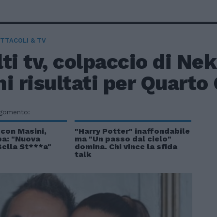
TTACOLI & TV
ti tv, colpaccio di Ne
i risultati per Quarto
rgomento:
 con Masini,
"Harry Potter" inaffondabile
pa: "Nuova
ma "Un passo dal cielo"
Bella St***a"
domina. Chi vince la sfida
talk