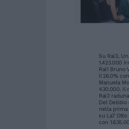
Su Rai3, Un 
1.423.000 ir
Rai1 Bruno 
il 26.0% con
Manuela More
430.000. Il
Rai3 raduna 
Del Debbio c
nella prima
su La7 Otto
con 1.635.00