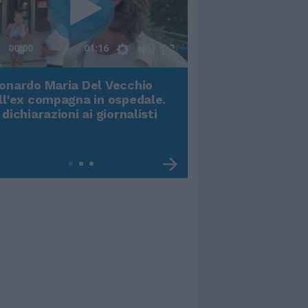
00:00
01:16
onardo Maria Del Vecchio
Terremoto, viene g
ll'ex compagna in ospedale.
video impressiona
 dichiarazioni ai giornalisti