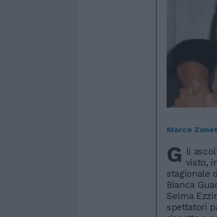
Marco Zonet
G
li asco
visto, 
stagionale 
Bianca Guacc
Selma Ezzin
spettatori p