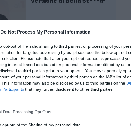
versione di Bella St***a"
-
Do Not Process My Personal Information
to opt-out of the sale, sharing to third parties, or processing of your per
formation for targeted advertising by us, please use the below opt-out s
r selection. Please note that after your opt-out request is processed y
uarto Grado con Gianluigi Nuzzi e
eing interest-based ads based on personal information utilized by us or
Viero ha totalizzato una media di
disclosed to third parties prior to your opt-out. You may separately opt-
pettatori pari al 9.3%, terzo programma più
losure of your personal information by third parties on the IAB’s list of
. This information may also be disclosed by us to third parties on the
IA
e time. Su Italia1, il film d'azione
Participants
that may further disclose it to other third parties.
aipei (2024) con Luke Evans ha ottenuto
hare pari a 1.090.000 teste. Su La7,
Live con Zoro alias Diego Bianchi
 7.5% pari a una media di 1.039.000
l Data Processing Opt Outs
Su Tv8 Cucine da incubo Italia con
nnavacciuolo ha coinvolto il 2.4% della
o opt-out of the Sharing of my personal data.