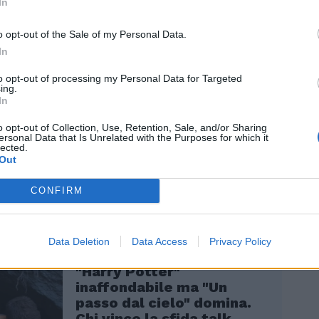
a 392.000 individui all'ascolto, e sul Nove I
In
telli di Crozza con Maurizio Crozza
o da Andrea Zalone ha divertito una media
o opt-out of the Sale of my Personal Data.
este con il 2.6% di share. In access prime
In
1, Affari tuoi con Stefano De Martino ha
to opt-out of processing my Personal Data for Targeted
il 29.9% con 6.081.000 affezionati, mentre
ing.
triscia la notizia con Roberto Lipari e
In
ia ha conquistato il 12.4% con 2.536.000
o opt-out of Collection, Use, Retention, Sale, and/or Sharing
a poco: 12.4% - 2.441.000).
ersonal Data that Is Unrelated with the Purposes for which it
lected.
Out
CONFIRM
Data Deletion
Data Access
Privacy Policy
"Harry Potter"
inaffondabile ma "Un
passo dal cielo" domina.
Chi vince la sfida talk