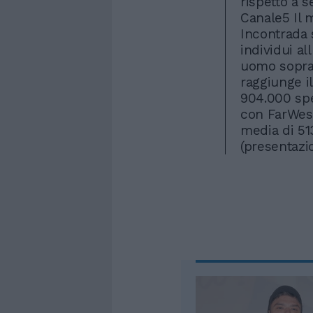
rispetto a s
Canale5 Il 
Incontrada 
individui al
uomo sopra 
raggiunge i
904.000 spe
con FarWest
media di 513
(presentazi