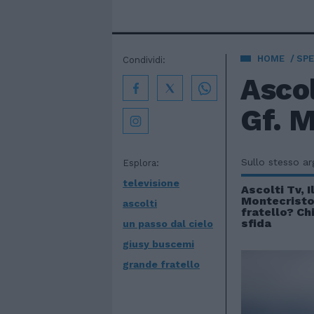
HOME
SPE
Condividi:
Ascol
Gf. 
Sullo stesso a
Esplora:
televisione
Ascolti Tv, I
Montecristo 
ascolti
fratello? Chi
sfida
un passo dal cielo
giusy buscemi
grande fratello