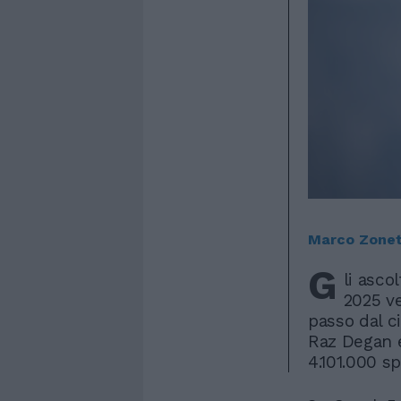
Marco Zonet
G
li asco
2025 ve
passo dal c
Raz Degan e
4.101.000 sp