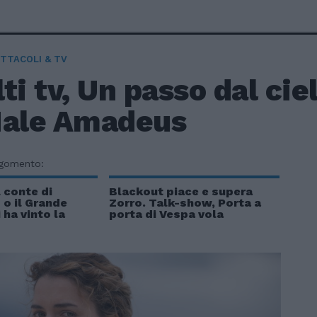
TTACOLI & TV
ti tv, Un passo dal cie
Male Amadeus
rgomento:
l conte di
Blackout piace e supera
o il Grande
Zorro. Talk-show, Porta a
 ha vinto la
porta di Vespa vola