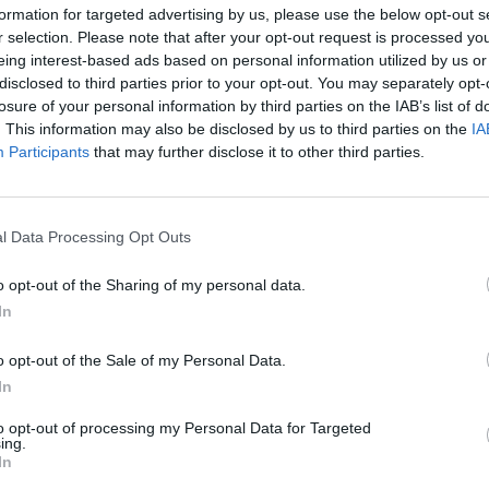
olo Del Debbio con Dritto e rovescio -
formation for targeted advertising by us, please use the below opt-out s
ra gli altri, il ministro dell'Interno Matteo
r selection. Please note that after your opt-out request is processed y
- ha radunato 1.094.000 persone pari al
eing interest-based ads based on personal information utilized by us or
re, mentre su La7- Piazza Pulita condotto
disclosed to third parties prior to your opt-out. You may separately opt-
Formigli ha totalizzato il 5.8% con 826.000
losure of your personal information by third parties on the IAB’s list of
. This information may also be disclosed by us to third parties on the
IA
Participants
that may further disclose it to other third parties.
ageddon - Giudizio finale con Bruce
l Patton ha siglato il 2.3% di share pari a
te. Sul Nove Chissà chi è - Speciale con
l Data Processing Opt Outs
radunato 427.000 teste pari al 2.4%.
o opt-out of the Sharing of my personal data.
In
rime time, Affari tuoi con Stefano De
quista su Rai1 il 30.0% pari a 6.468.000
o opt-out of the Sale of my Personal Data.
 e Striscia la Notizia condotto da Ezio
In
nzo Iacchetti ottiene il 13.7% con
triscia tra poco: 14.5% - 2.995.000). Su
to opt-out of processing my Personal Data for Targeted
to al sole appassiona il 7.5% della platea
ing.
In
000 teste.