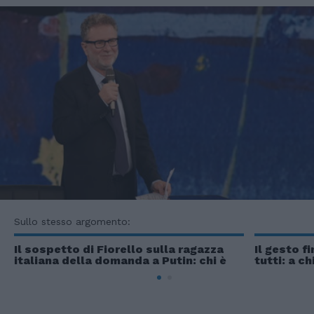
Sullo stesso argomento:
Il sospetto di Fiorello sulla ragazza
Il gesto f
italiana della domanda a Putin: chi è
tutti: a ch