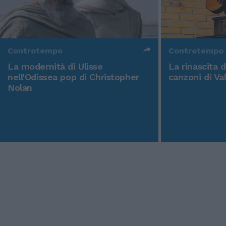
Controtempo
Controtempo
La modernità di Ulisse
La rinascita 
nell'Odissea pop di Christopher
canzoni di Va
Nolan