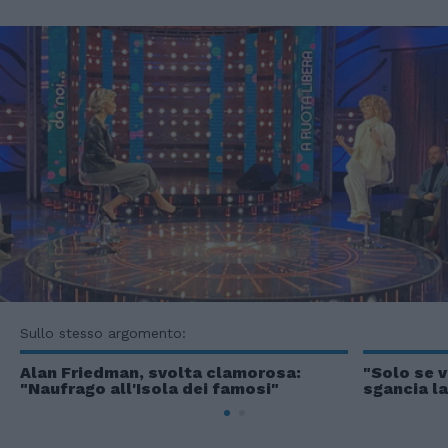
Sullo stesso argomento:
Alan Friedman, svolta clamorosa:
"Solo se v
"Naufrago all'Isola dei famosi"
sgancia l