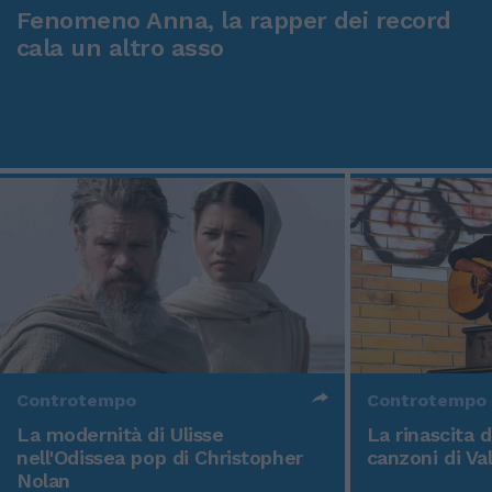
Fenomeno Anna, la rapper dei record
cala un altro asso
Controtempo
Controtempo
La modernità di Ulisse
La rinascita 
nell'Odissea pop di Christopher
canzoni di Va
Nolan