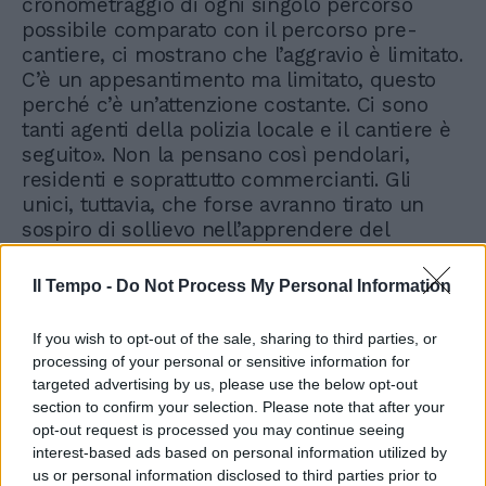
cronometraggio di ogni singolo percorso
possibile comparato con il percorso pre-
cantiere, ci mostrano che l’aggravio è limitato.
C’è un appesantimento ma limitato, questo
perché c’è un’attenzione costante. Ci sono
tanti agenti della polizia locale e il cantiere è
seguito». Non la pensano così pendolari,
residenti e soprattutto commercianti. Gli
unici, tuttavia, che forse avranno tirato un
sospiro di sollievo nell’apprendere del
disastro di piazza Venezia sentendosi più
fortunati, nonostante tutto. I lavori a piazza
Il Tempo -
Do Not Process My Personal Information
Pia dovrebbero terminare l’8 dicembre 2024,
per l’apertura della Porta Santa che segna
If you wish to opt-out of the sale, sharing to third parties, or
l’inizio ufficiale del Giubileo. Piazza Venezia
processing of your personal or sensitive information for
"tornerà" libera, forse, nel 2033 e non sono
targeted advertising by us, please use the below opt-out
previste interruzioni per l’Anno Santo.
section to confirm your selection. Please note that after your
Nessuna indulgenza insomma, neanche da
opt-out request is processed you may continue seeing
parte di sua Santità.
interest-based ads based on personal information utilized by
us or personal information disclosed to third parties prior to