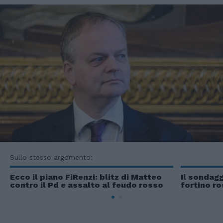
Sullo stesso argomento:
Ecco il piano FiRenzi: blitz di Matteo
Il sondagg
contro il Pd e assalto al feudo rosso
fortino ro