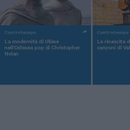
Controtempo
Controtempo
La modernità di Ulisse
La rinascita 
nell'Odissea pop di Christopher
canzoni di Va
Nolan