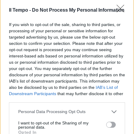
Firenze, catturato in un ex
Il Tempo -
Do Not Process My Personal Information
convento il referente "toscano"
di Hamas
If you wish to opt-out of the sale, sharing to third parties, or
27/12/2025
processing of your personal or sensitive information for
targeted advertising by us, please use the below opt-out
section to confirm your selection. Please note that after your
NATALE POLITICO
opt-out request is processed you may continue seeing
Ci mancava l'albero ProPal,
interest-based ads based on personal information utilized by
bufera sul comune fiorentino
us or personal information disclosed to third parties prior to
(che ha premiato la Albanese...)
your opt-out. You may separately opt-out of the further
disclosure of your personal information by third parties on the
10/12/2025
IAB’s list of downstream participants. This information may
also be disclosed by us to third parties on the
IAB’s List of
LA RELATRICE DELLA DISCORDIA
Downstream Participants
that may further disclose it to other
third parties.
Albanese, delirio Firenze. Bufera
Pd, la sindaca cambia
Personal Data Processing Opt Outs
02/12/2025
I want to opt-out of the Sharing of my
personal data.
Opted In
IL GIALLO