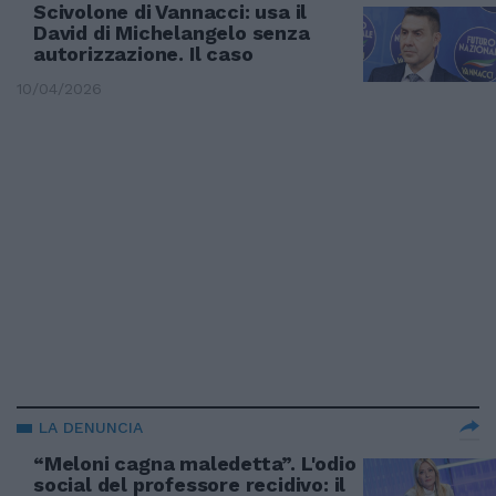
Scivolone di Vannacci: usa il
David di Michelangelo senza
autorizzazione. Il caso
10/04/2026
LA DENUNCIA
“Meloni cagna maledetta”. L'odio
social del professore recidivo: il