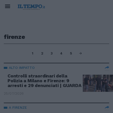
firenze
1
2
3
4
5
ALTO IMPATTO
Controlli straordinari della
Polizia a Milano e Firenze: 9
arresti e 29 denunciati | GUARDA
25/07/2026
A FIRENZE