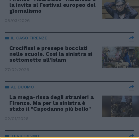
la invita al Festival europeo del
giornalismo
08/03/2026
IL CASO FIRENZE
Crocifissi e presepe bocciati
nelle scuole. Così la sinistra si
sottomette all'Islam
27/02/2026
AL DUOMO
La mega-rissa degli stranieri a
Firenze. Ma per la sinistra è
stato il "Capodanno più bello"
02/01/2026
TERRORISMO