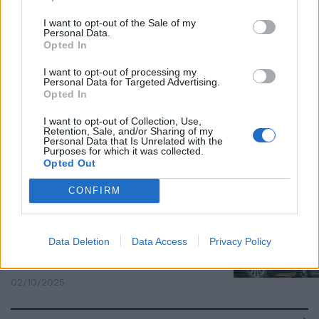
Firenze: coniugi trovati morti in
I want to opt-out of the Sale of my
Personal Data.
casa con ferite da taglio
Opted In
30/11/2025
I want to opt-out of processing my
Personal Data for Targeted Advertising.
Opted In
IL CASO
Follia in pieno giorno a Firenze:
I want to opt-out of Collection, Use,
Retention, Sale, and/or Sharing of my
"Un immigrato africano sfonda
Personal Data that Is Unrelated with the
la vetrina di un concessionario"
Purposes for which it was collected.
Opted Out
11/11/2025
CONFIRM
FIRENZE VIOLENTA
Nepalese minaccia ristoratrice
Data Deletion
Data Access
Privacy Policy
per farsi consegnare alcolici.
Arrestato
02/10/2025