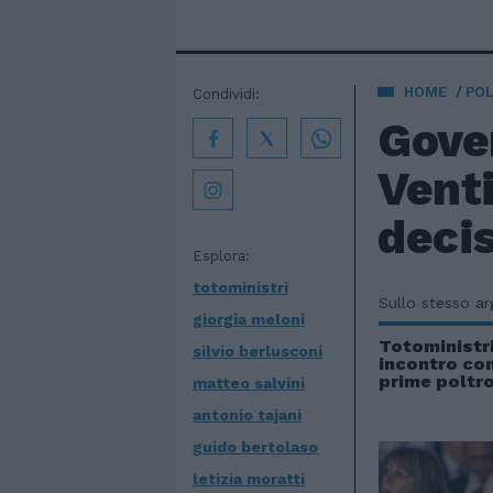
HOME
POL
Condividi:
Gover
Venti
deci
Esplora:
totoministri
Sullo stesso a
giorgia meloni
Totoministri,
silvio berlusconi
incontro con
prime poltro
matteo salvini
antonio tajani
guido bertolaso
letizia moratti