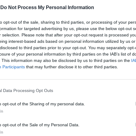
a è prevista anche la presenza di due
 Matteo Salvini e Antonio Tajani, che
-
Do Not Process My Personal Information
occupare pure rispettivamente le
Infrastrutture ed Esteri. C'è però
to opt-out of the sale, sharing to third parties, or processing of your per
, e riguarda il ministero della Giustizia.
formation for targeted advertising by us, please use the below opt-out s
r selection. Please note that after your opt-out request is processed y
e essere il prezzo da pagare per la pace
eing interest-based ads based on personal information utilized by us or
 Giorgia Meloni. Rassegnatosi a perdere lo
disclosed to third parties prior to your opt-out. You may separately opt-
onomico ("abbiamo già dato l'Economia
losure of your personal information by third parties on the IAB’s list of
na parte del portafoglio deve restare a noi"
. This information may also be disclosed by us to third parties on the
IA
 Fratelli d'Italia), Silvio Berluscon avrebbe
Participants
that may further disclose it to other third parties.
ulla Giustizia. Proponendo due profili a suo
ssimo livello: Maria Elisabetta Alberti
Francesco Paolo Sisto.
l Data Processing Opt Outs
o opt-out of the Sharing of my personal data.
In
Totoministri, ecco i due
nomi nuovi per sbloccare
o opt-out of the Sale of my Personal Data.
l'Economia. Ultimatum
In
Meloni sul caso Ronzulli