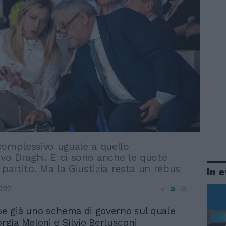
complessivo uguale a quello
ivo Draghi. E ci sono anche le quote
 partito. Ma la Giustizia resta un rebus
In 
a
a
022
a
be già uno schema di governo sul quale
orgia Meloni e Silvio Berlusconi