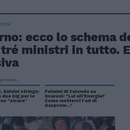
ITICA
no: ecco lo schema de
tré ministri in tutto. 
siva
rgomento:
 Salvini stringe:
Fulmini di Calenda su
 due big per le
Scaroni: "Lui all'Energia?
ne "sicure"
Come metterci l'ad di
Gazprom..."