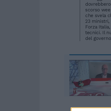
dovrebbero 
scorso week
che svela c
23 ministri,
Forza Italia,
tecnici. Il 
del governo