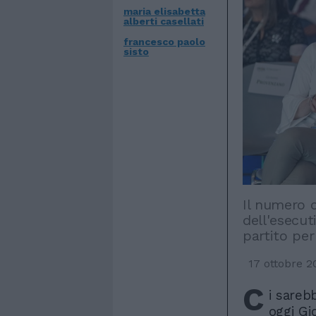
maria elisabetta
alberti casellati
francesco paolo
sisto
Il numero 
dell'esecut
partito per
17 ottobre 2
C
i sareb
oggi Gi