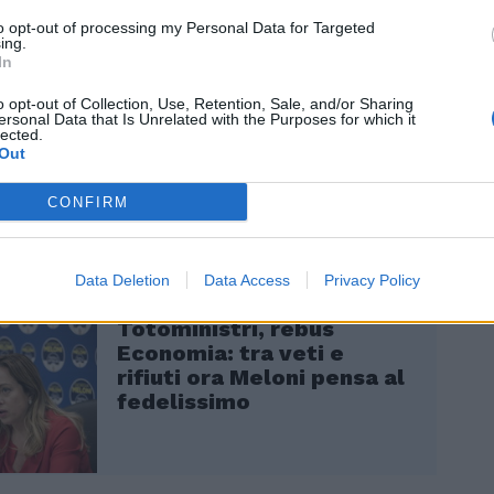
to opt-out of processing my Personal Data for Targeted
ing.
In
o opt-out of Collection, Use, Retention, Sale, and/or Sharing
ersonal Data that Is Unrelated with the Purposes for which it
lected.
a, secondo il Corriere, è che Giorgia Meloni
Out
alute un tecnico vicino a Forza Italia. I
 fanno sono due: Guido Bertolaso e Letizia
CONFIRM
Data Deletion
Data Access
Privacy Policy
Totoministri, rebus
Economia: tra veti e
rifiuti ora Meloni pensa al
fedelissimo