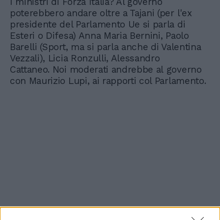
I ministri di Forza Italia? Al governo
poterebbero andare oltre a Tajani (per l'ex
presidente del Parlamento Ue si parla di
Esteri o Difesa) Anna Maria Bernini, Paolo
Barelli (Sport, ma si parla anche di Valentina
Vezzali), Licia Ronzulli, Alessandro
Cattaneo. Noi moderati andrebbe al governo
con Maurizio Lupi, ai rapporti col Parlamento.