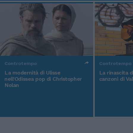
Controtempo
Controtempo
La modernità di Ulisse
La rinascita 
nell'Odissea pop di Christopher
canzoni di Va
Nolan