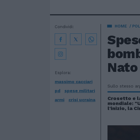
HOME
POL
Condividi:
Spese
bomb
Nato
Esplora:
massimo cacciari
Sullo stesso a
pd
spese militari
Crosetto e l
armi
crisi ucraina
mondiale: "
l'inizio, la 