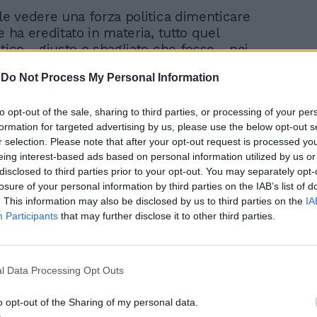
ile vedere una forza politica dimenticare
e ha ereditato in materia, tutto quel
tico - giusto o sbagliato che fosse - nei
lla politica atlantica, del ruolo dell'Europa
-
Do Not Process My Personal Information
ra Est e Ovest" dice il filosofo al Fatto.
 se qualcuno alzasse la mano per dire: 'Ci
to opt-out of the sale, sharing to third parties, or processing of your per
gliati'. Ma siccome questo non succede,
formation for targeted advertising by us, please use the below opt-out s
e che abbiano dimenticato la propria
r selection. Please note that after your opt-out request is processed y
l missile sparato a Letta & Co.
eing interest-based ads based on personal information utilized by us or
disclosed to third parties prior to your opt-out. You may separately opt-
losure of your personal information by third parties on the IAB’s list of
. This information may also be disclosed by us to third parties on the
IA
Participants
that may further disclose it to other third parties.
Freccero choc: il
bombardamento
l Data Processing Opt Outs
dell'ospedale pediatrico
a Mariupol è finto, solo
o opt-out of the Sharing of my personal data.
propaganda