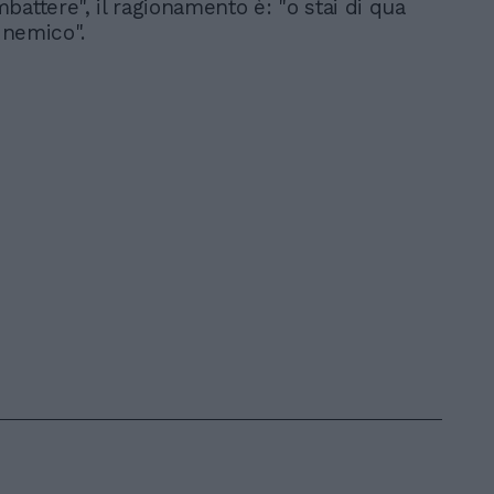
battere", il ragionamento è: "o stai di qua
l nemico".