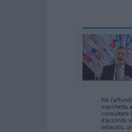
Poi l'affon
marchetta ag
consultare l
d'accordo v
ostacolo, u