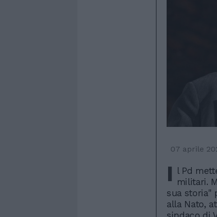
07 aprile 20
I
l Pd mett
militari. 
sua storia" 
alla Nato, a
sindaco di V