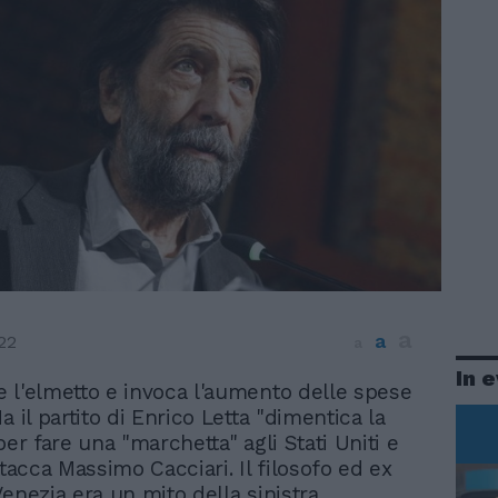
a
a
22
a
In 
e l'elmetto e invoca l'aumento delle spese
Ma il partito di Enrico Letta "dimentica la
per fare una "marchetta" agli Stati Uniti e
ttacca Massimo Cacciari. Il filosofo ed ex
enezia era un mito della sinistra,