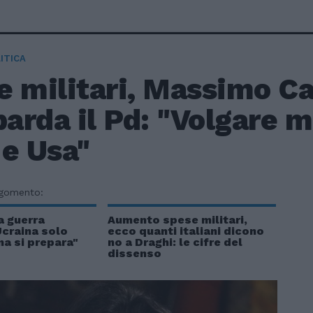
ITICA
 militari, Massimo Ca
arda il Pd: "Volgare m
 e Usa"
rgomento:
a guerra
Aumento spese militari,
Ucraina solo
ecco quanti italiani dicono
Cina si prepara"
no a Draghi: le cifre del
dissenso