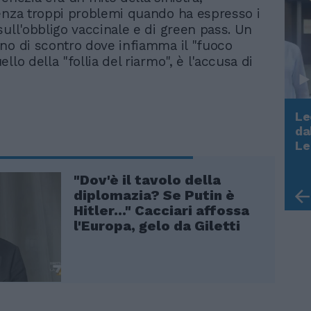
enza troppi problemi quando ha espresso i
sull'obbligo vaccinale e di green pass. Un
no di scontro dove infiamma il "fuoco
llo della "follia del riarmo", è l'accusa di
Le
da
Rudy Giuliani a Come States?
Le
Trump, Meloni e la strategia
americana
"Dov'è il tavolo della
diplomazia? Se Putin è
Hitler..." Cacciari affossa
l'Europa, gelo da Giletti