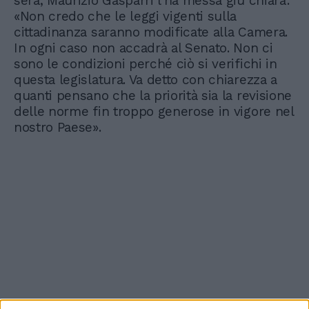
sera, Maurizio Gasparri l’ha messa giù chiara:
«Non credo che le leggi vigenti sulla
cittadinanza saranno modificate alla Camera.
In ogni caso non accadrà al Senato. Non ci
sono le condizioni perché ciò si verifichi in
questa legislatura. Va detto con chiarezza a
quanti pensano che la priorità sia la revisione
delle norme fin troppo generose in vigore nel
nostro Paese».