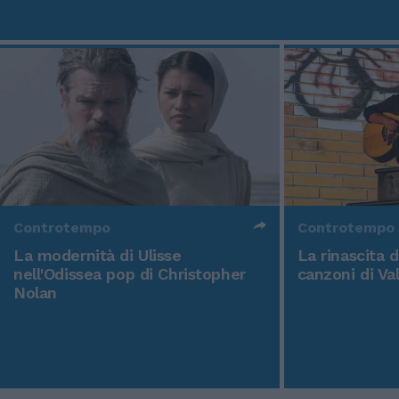
Controtempo
Controtempo
La modernità di Ulisse
La rinascita 
nell'Odissea pop di Christopher
canzoni di Va
Nolan