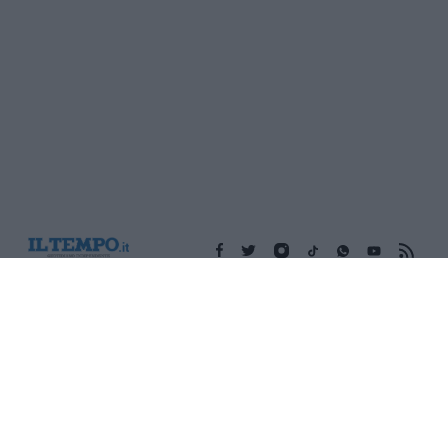
Edicola digitale
Il Tempo Shopping
Cookie Policy
Privacy Policy
Condizioni Generali
Contatti
Pubblicità
Credits