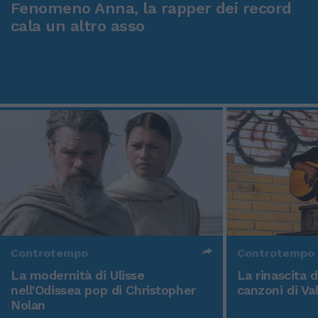
Fenomeno Anna, la rapper dei record
cala un altro asso
Controtempo
Controtempo
La modernità di Ulisse
La rinascita 
nell'Odissea pop di Christopher
canzoni di Va
Nolan