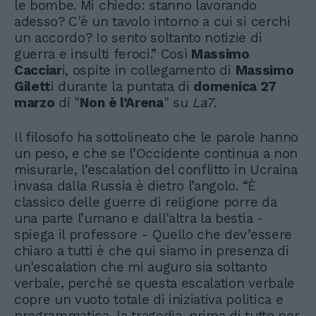
le bombe. Mi chiedo: stanno lavorando
adesso? C'è un tavolo intorno a cui si cerchi
un accordo? Io sento soltanto notizie di
guerra e insulti feroci.” Così
Massimo
Cacciar
i, ospite in collegamento di
Massimo
Gilett
i durante la puntata di
domenica 27
marzo
di "
Non è l’Arena
" su
La7
.
Il filosofo ha sottolineato che le parole hanno
un peso, e che se l’Occidente continua a non
misurarle, l’escalation del conflitto in Ucraina
invasa dalla Russia è dietro l’angolo. “È
classico delle guerre di religione porre da
una parte l’umano e dall'altra la bestia -
spiega il professore - Quello che dev’essere
chiaro a tutti è che qui siamo in presenza di
un'escalation che mi auguro sia soltanto
verbale, perché se questa escalation verbale
copre un vuoto totale di iniziativa politica e
programmatica, la tragedia, prima di tutto per