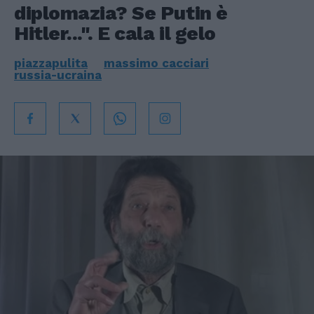
diplomazia? Se Putin è
Hitler...". E cala il gelo
piazzapulita
massimo cacciari
russia-ucraina