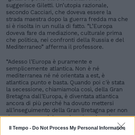
suggerisce Giletti. Un’utopia razionale,
secondo Cacciari, che doveva essere la
strada maestra dopo la guerra fredda ma che
si è risolta in un nulla di fatto. “L’Europa
doveva fare da mediazione, culturale prima
che politica, nei confronti della Russia e del
Mediterraneo” afferma il professore.
“Adesso l'Europa è puramente e
semplicemente atlantica. Non è né
mediterranea né né orientata a est, è
atlantica punto e basta. Quando poi c'è stata
la secessione, chiamiamola così, della Gran
Bretagna dall'Europa, è diventata atlantica
ancora di più perché ha dovuto mettersi
all'inseguimento della Gran Bretagna per non
rimanere completamente spiazzata nei
confronti degli Stati Uniti” conclude.
Il Tempo -
Do Not Process My Personal Information