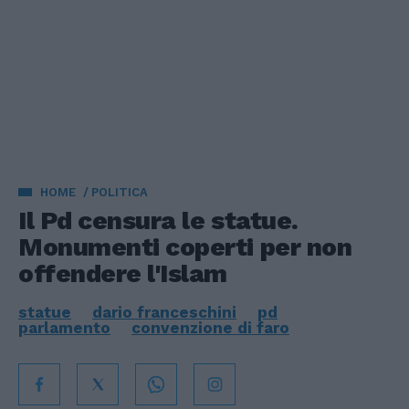
HOME
POLITICA
Il Pd censura le statue.
Monumenti coperti per non
offendere l'Islam
statue
dario franceschini
pd
parlamento
convenzione di faro