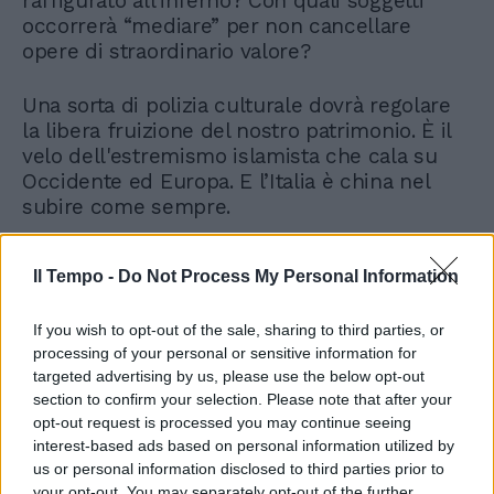
raffigurato all'inferno? Con quali soggetti
occorrerà “mediare” per non cancellare
opere di straordinario valore?
Una sorta di polizia culturale dovrà regolare
la libera fruizione del nostro patrimonio. È il
velo dell'estremismo islamista che cala su
Occidente ed Europa. E l’Italia è china nel
subire come sempre.
Il Tempo -
Do Not Process My Personal Information
If you wish to opt-out of the sale, sharing to third parties, or
processing of your personal or sensitive information for
targeted advertising by us, please use the below opt-out
section to confirm your selection. Please note that after your
opt-out request is processed you may continue seeing
interest-based ads based on personal information utilized by
us or personal information disclosed to third parties prior to
your opt-out. You may separately opt-out of the further