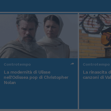
Controtempo
Controtempo
La modernità di Ulisse
La rinascita 
nell'Odissea pop di Christopher
canzoni di Va
Nolan